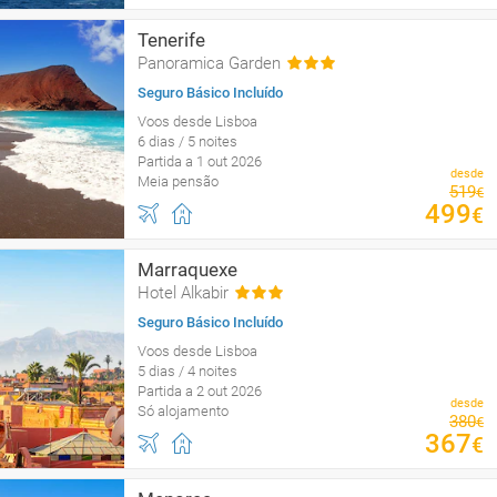
Tenerife
Panoramica Garden
Seguro Básico Incluído
Voos desde Lisboa
6 dias / 5 noites
Partida a 1 out 2026
desde
Meia pensão
519
€
499
€
Marraquexe
Hotel Alkabir
Seguro Básico Incluído
Voos desde Lisboa
5 dias / 4 noites
Partida a 2 out 2026
desde
Só alojamento
380
€
367
€