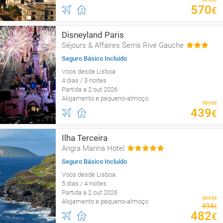
570
€
Disneyland Paris
Séjours & Affaires Serris Rive Gauche
Seguro Básico Incluído
Voos desde Lisboa
4 dias / 3 noites
Partida a 2 out 2026
Alojamento e pequeno-almoço
desde
439
€
Ilha Terceira
Angra Marina Hotel
Seguro Básico Incluído
Voos desde Lisboa
5 dias / 4 noites
Partida a 2 out 2026
desde
Alojamento e pequeno-almoço
494
€
482
€