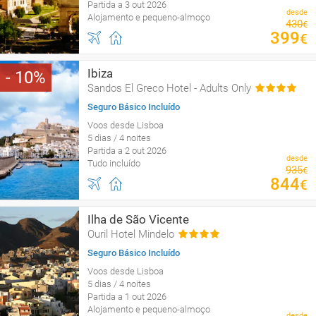
Partida a 3 out 2026
desde
Alojamento e pequeno-almoço
430
€
399
€
Ibiza
10
Sandos El Greco Hotel - Adults Only
Seguro Básico Incluído
Voos desde Lisboa
5 dias / 4 noites
Partida a 2 out 2026
desde
Tudo incluído
935
€
844
€
Ilha de São Vicente
Ouril Hotel Mindelo
Seguro Básico Incluído
Voos desde Lisboa
5 dias / 4 noites
Partida a 1 out 2026
Alojamento e pequeno-almoço
desde