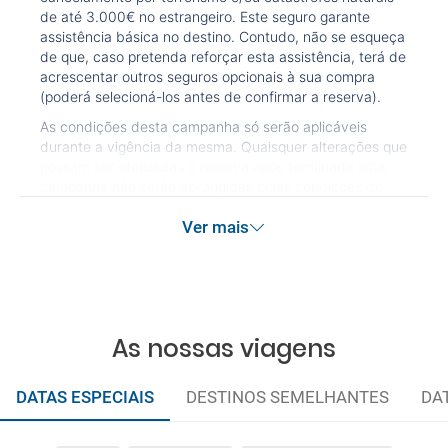
de até 3.000€ no estrangeiro. Este seguro garante
assistência básica no destino. Contudo, não se esqueça
de que, caso pretenda reforçar esta assistência, terá de
acrescentar outros seguros opcionais à sua compra
(poderá selecioná-los antes de confirmar a reserva).
As condições desta campanha só serão aplicáveis
durante a vigência da mesma. Quaisquer alterações que
possam ser efetuadas à reserva após terminada esta
campanha não serão abrangidas pelas condições de
promoção anteriormente referidas. Desconto não
Ver mais
acumulável.
As nossas viagens
DATAS ESPECIAIS
DESTINOS SEMELHANTES
DA