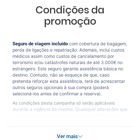
Condições da
promoção
Seguro de viagem incluído
com cobertura de bagagem,
perda de ligações e repatriação. Ademais, inclui custos
médicos assim como custos de cancelamento por
terrorismo e/ou catástrofes naturais de até 3.000€ no
estrangeiro. Este seguro garante assistência básica no
destino. Contudo, não se esqueça de que, caso
pretenda reforçar esta assistência, terá de acrescentar
outros seguros opcionais à sua compra (poderá
selecioná-los antes de confirmar a reserva).
As condições desta campanha só serão aplicáveis
durante a vigência da mesma. Quaisquer alterações que
possam ser efetuadas à reserva após terminada esta
campanha não serão abrangidas pelas condições de
promoção anteriormente referidas. Desconto não
acumulável.
Ver mais