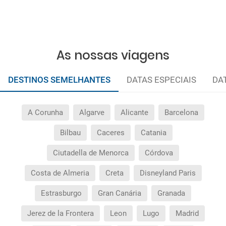
As nossas viagens
DESTINOS SEMELHANTES
DATAS ESPECIAIS
DA
A Corunha
Algarve
Alicante
Barcelona
Bilbau
Caceres
Catania
Ciutadella de Menorca
Córdova
Costa de Almeria
Creta
Disneyland Paris
Estrasburgo
Gran Canária
Granada
Jerez de la Frontera
Leon
Lugo
Madrid