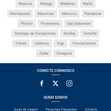
Maiorca
Málaga
Maldivas
Malta
Marraquexe
Maurícias
Menorca
Pamplona
Plitvice
Pontevedra
San Sebastián
Santiago de Compostela
Sevilha
Tenerife
Toledo
Valência
Vigo
VitoriaGasteiz
Zadar
Zaragoza
CONECTE CONNOSCO
QUEM SOMOS
Guias de Viagem
Perguntas Frequentes
Contacto