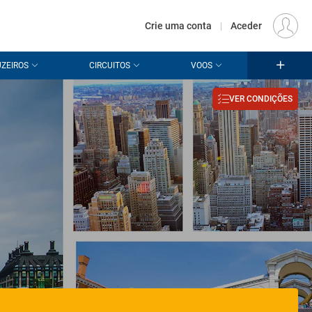
€
Origem
LISBOA (LIS)
PT
EUR
Crie uma conta
|
Aceder
ZEIROS
CIRCUITOS
VOOS
VER CONDIÇÕES