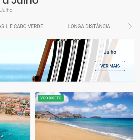
ra Julho
 Julho
SIL E CABO VERDE
LONGA DISTÂNCIA
C
Julho
VER MAIS
VOO DIRETO