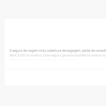
O seguro de viagem inclui cobertura de bagagem, perda de conexõ
até € 3.000 no exterior. Esse seguro garante assistência básica n
selecioná-los antes de confirmar sua reserva).