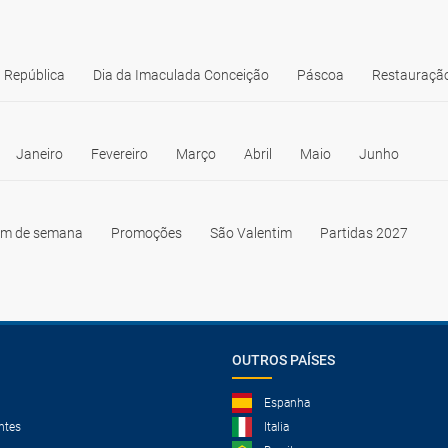
 República
Dia da Imaculada Conceição
Páscoa
Restauração
Janeiro
Fevereiro
Março
Abril
Maio
Junho
im de semana
Promoções
São Valentim
Partidas 2027
OUTROS PAÍSES
Espanha
ntes
Italia