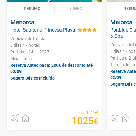
RESUMO
+ INFO
RESU
Menorca
Maiorca
Hotel Sagitario Princesa Playa
Portblue Clu
& Spa
Voos desde Lisboa
Voos desde L
8 dias / 7 noites
8 dias / 7 noi
Partida a 14 jul 2027
Partida a 2 ju
Meia pensão
Tudo incluído
Reserva Antecipada: 200€ de desconto até
02/09
Reserva Ante
02/09
Seguro Básico Incluído
Seguro Básic
1125
€
desde
1025
€