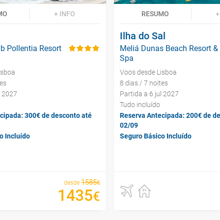
MO
+ INFO
RESUMO
+
Ilha do Sal
b Pollentia Resort
Meliá Dunas Beach Resort &
Spa
isboa
Voos desde Lisboa
tes
8 dias / 7 noites
l 2027
Partida a 6 jul 2027
Tudo incluído
cipada: 300€ de desconto até
Reserva Antecipada: 200€ de de
02/09
o Incluído
Seguro Básico Incluído
1585
€
desde
1435
€