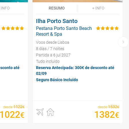
 INFO
RESUMO
+ INFO
Ilha Porto Santo
Pestana Porto Santo Beach
Resort & Spa
Voos desde Lisboa
8 dias / 7 noites
Partida a 6 jul 2027
Tudo incluído
sconto até
Reserva Antecipada: 300€ de desconto até
02/09
Seguro Básico Incluído
1122
1532
€
€
desde
desde
1022
1382
€
€