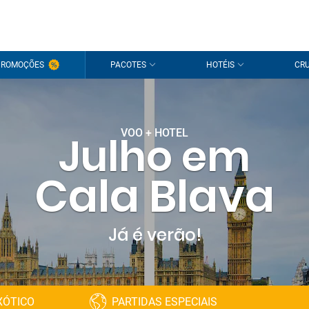
PROMOÇÕES
PACOTES
HOTÉIS
CRU
VOO + HOTEL
Julho em
Cala Blava
Já é verão!
XÓTICO
PARTIDAS ESPECIAIS