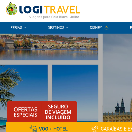
CONTACTO
PERGUNTAS FREQUENTES
Viagens para
Cala Blava
|
Julho
.
FÉRIAS
DESTINOS
DISNEY
VOO + HOTEL
CARAÍBAS E E