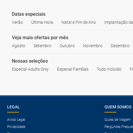
Datas especiais
Verão
Última Hora
Natal e Fim de Ano
Implantação da
Veja mais ofertas por mês
Agosto
Setembro
Outubro
Novembro
Dezembro
Nossas seleções
Especial Adults Only
Especial Famílias
Tudo Incluído
F
LEGAL
QUEM SOMOS
Aviso Legal
Guias de Viagem
Privacidade
Perguntas Freque