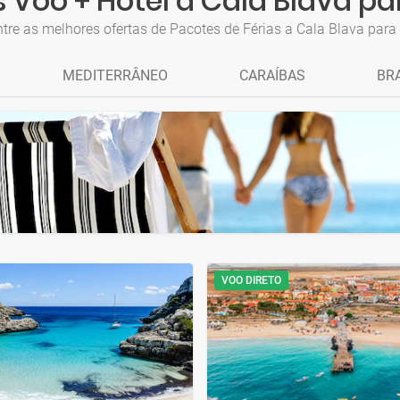
 Voo + Hotel a Cala Blava pa
tre as melhores ofertas de Pacotes de Férias a Cala Blava para
MEDITERRÂNEO
CARAÍBAS
BRA
VOO DIRETO