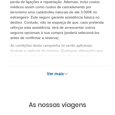
perda de ligações e repatriação. Ademais, inclui custos 
médicos assim como custos de cancelamento por 
terrorismo e/ou catástrofes naturais de até 3.000€ no 
estrangeiro. Este seguro garante assistência básica no 
destino. Contudo, não se esqueça de que, caso pretenda 
reforçar esta assistência, terá de acrescentar outros 
seguros opcionais à sua compra (poderá selecioná-los 
antes de confirmar a reserva).
As condições desta campanha só serão aplicáveis
durante a vigência da mesma. Quaisquer alterações que
possam ser efetuadas à reserva após terminada esta
campanha não serão abrangidas pelas condições de
promoção anteriormente referidas. Desconto não
acumulável.
Ver mais
As nossas viagens