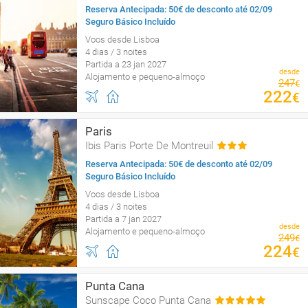
Reserva Antecipada: 50€ de desconto até 02/09
Seguro Básico Incluído
Voos desde Lisboa
4 dias / 3 noites
Partida a 23 jan 2027
desde
Alojamento e pequeno-almoço
247
€
222
€
Paris
Ibis Paris Porte De Montreuil
Reserva Antecipada: 50€ de desconto até 02/09
Seguro Básico Incluído
Voos desde Lisboa
4 dias / 3 noites
Partida a 7 jan 2027
desde
Alojamento e pequeno-almoço
249
€
224
€
Punta Cana
Sunscape Coco Punta Cana