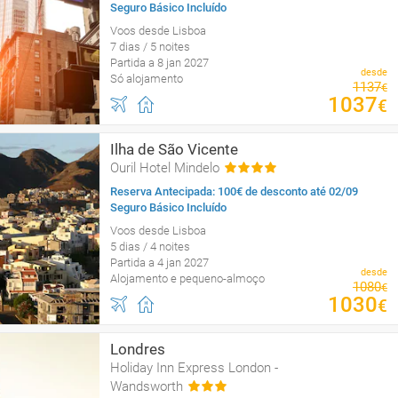
Seguro Básico Incluído
Voos desde Lisboa
7 dias / 5 noites
Partida a 8 jan 2027
desde
Só alojamento
1137
€
1037
€
Ilha de São Vicente
Ouril Hotel Mindelo
Reserva Antecipada: 100€ de desconto até 02/09
Seguro Básico Incluído
Voos desde Lisboa
5 dias / 4 noites
Partida a 4 jan 2027
desde
Alojamento e pequeno-almoço
1080
€
1030
€
Londres
Holiday Inn Express London -
Wandsworth