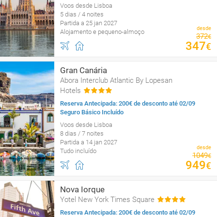
Voos desde Lisboa
5 dias / 4 noites
Partida a 25 jan 2027
desde
Alojamento e pequeno-almoço
372
€
347
€
Gran Canária
Abora Interclub Atlantic By Lopesan
Hotels
Reserva Antecipada: 200€ de desconto até 02/09
Seguro Básico Incluído
Voos desde Lisboa
8 dias / 7 noites
Partida a 14 jan 2027
desde
Tudo incluído
1049
€
949
€
Nova Iorque
Yotel New York Times Square
Reserva Antecipada: 200€ de desconto até 02/09