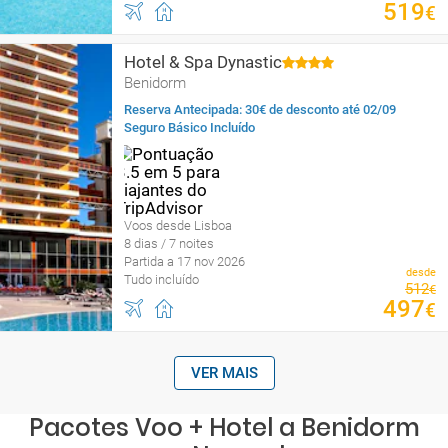
519
€
Hotel & Spa Dynastic
Benidorm
Reserva Antecipada: 30€ de desconto até 02/09
Seguro Básico Incluído
Voos desde Lisboa
8 dias / 7 noites
Partida a 17 nov 2026
desde
Tudo incluído
512
€
497
€
VER MAIS
Pacotes Voo + Hotel a Benidorm