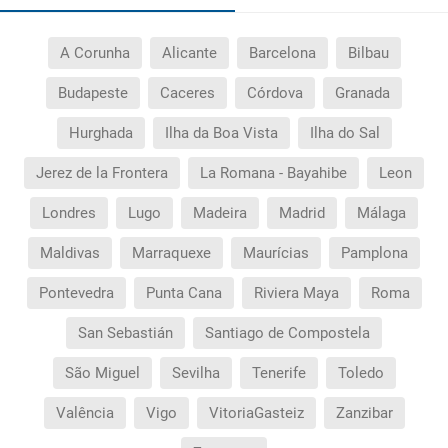
aeroporto?
A Corunha
Alicante
Barcelona
Bilbau
Como posso reservar uma viagem de pacote de
férias no site?
Budapeste
Caceres
Córdova
Granada
Ao efectuar a reserva um dos serviços ficou
Hurghada
Ilha da Boa Vista
Ilha do Sal
pendente de confirmação. Como sei se se confirma
Jerez de la Frontera
La Romana - Bayahibe
Leon
a viagem?
Londres
Lugo
Madeira
Madrid
Málaga
Como sei se há lugares disponíveis na viagem que
quero reservar?
Maldivas
Marraquexe
Maurícias
Pamplona
Pontevedra
Punta Cana
Riviera Maya
Roma
Se tenho os transfers incluídos, onde me devo
dirigir?
San Sebastián
Santiago de Compostela
A minha reserva inclui algum seguro de viagem?
São Miguel
Sevilha
Tenerife
Toledo
Valência
Vigo
VitoriaGasteiz
Zanzibar
Quais as condições gerais nas reservas das
viagens?