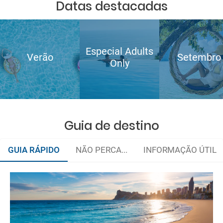
Datas destacadas
Especial Adults
Verão
Setembro
Only
Guia de destino
GUIA RÁPIDO
NÃO PERCA...
INFORMAÇÃO ÚTIL
Organize a sua viagem
Como chegar?
e-mail
Onde ficar?