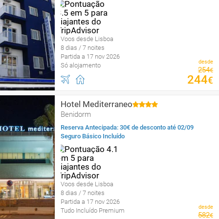
Voos desde Lisboa
8 dias / 7 noites
Partida a 17 nov 2026
desde
Só alojamento
254
€
244
€
Hotel Mediterraneo
Benidorm
Reserva Antecipada: 30€ de desconto até 02/09
Seguro Básico Incluído
Voos desde Lisboa
8 dias / 7 noites
Partida a 17 nov 2026
desde
Tudo Incluído Premium
582
€