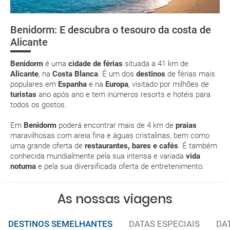
deverá imprimi-la
Referência para o turismo de sol e praia
low cost
Benidorm: E descubra o tesouro da costa de
Moeda e alfândegas
Natureza
Compras
Parques
Alicante
temáticos
suplemento extra
Benidorm acessível
Benidorm
é uma
cidade de férias
situada a 41 km de
pacote de
Alicante
, na
Costa Blanca
. É um dos
destinos
de férias mais
férias
populares em
Espanha
e na
Europa
, visitado por milhões de
turistas
ano após ano e tem inúmeros resorts e hotéis para
todos os gostos.
Em
Benidorm
poderá encontrar mais de 4 km de
praias
Posso cancelar ou modificar a reserva da viagem?
maravilhosas com areia fina e águas cristalinas, bem como
Que custos podem ser originados por um
uma grande oferta de
restaurantes, bares e cafés
. É também
conhecida mundialmente pela sua intensa e variada
vida
cancelamento ou modificação da viagem?
noturna
e pela sua diversificada oferta de entretenimento.
Que validade deve ter o meu passaporte para viajar
para...?
As nossas viagens
Com quanta antecedência tenho de estar no
DESTINOS SEMELHANTES
DATAS ESPECIAIS
DA