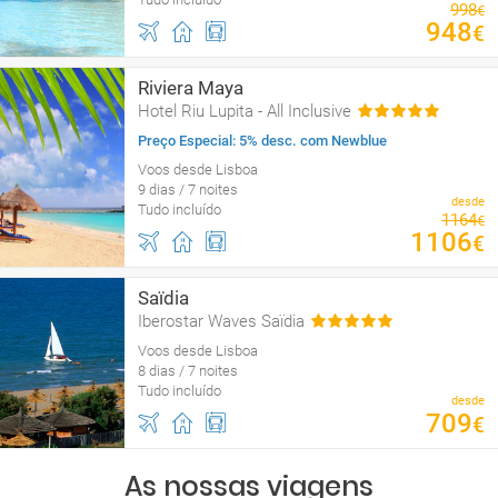
998
€
948
€
Riviera Maya
Hotel Riu Lupita - All Inclusive
Preço Especial: 5% desc. com Newblue
Voos desde Lisboa
9 dias / 7 noites
desde
Tudo incluído
1164
€
1106
€
Saïdia
Iberostar Waves Saïdia
Voos desde Lisboa
8 dias / 7 noites
Tudo incluído
desde
709
€
As nossas viagens