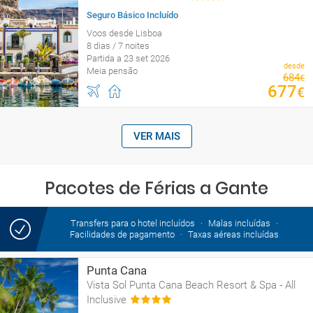
Seguro Básico Incluído
Voos desde Lisboa
8 dias / 7 noites
Partida a 23 set 2026
desde
Meia pensão
684
€
677
€
VER MAIS
Pacotes de Férias a Gante
Transfers para o hotel incluídos
Malas incluídas
Facilidades de pagamento
Taxas aéreas incluídas
Punta Cana
Vista Sol Punta Cana Beach Resort & Spa - All
Inclusive