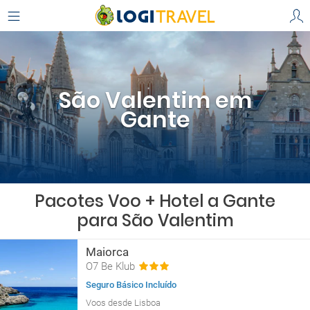
São Valentim em
Gante
Pacotes Voo + Hotel a Gante
para São Valentim
Maiorca
O7 Be Klub
Seguro Básico Incluído
Voos desde Lisboa