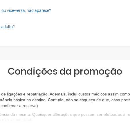
, ou vice-versa, não aparece?
 adulto?
Condições da promoção
e ligações e repatriação. Ademais, inclui custos médicos assim como 
stência básica no destino. Contudo, não se esqueça de que, caso prete
confirmar a reserva).
igência da mesma. Quaisquer alterações que possam ser efetuadas à 
o não acumulável.