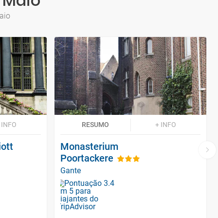
 Maio
aio
 INFO
RESUMO
+ INFO
ott
Monasterium
Poortackere
Gante