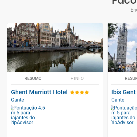
Paco
En
RESUMO
+ INFO
RESU
Ghent Marriott Hotel
Ibis Gen
Gante
Gante