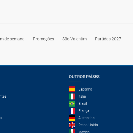
im de semana
Promoções
São Valentim
Partidas 2027
OUTROS PAÍSES
Espanha
ntes
Italia
Brasil
França
o
Alemanha
Reino Unido
Mexico