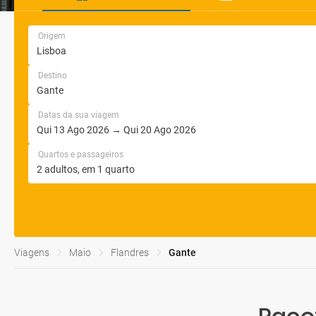
Origem
Destino
Datas da sua viagem
Quartos e passageiros
Viagens
Maio
Flandres
Gante