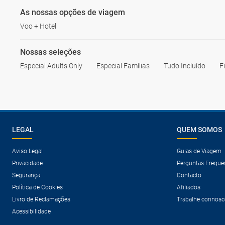
As nossas opções de viagem
Voo + Hotel
Nossas seleções
Especial Adults Only
Especial Famílias
Tudo Incluído
F
LEGAL
QUEM SOMOS
Aviso Legal
Guias de Viagem
Privacidade
Perguntas Freque
Segurança
Contacto
Política de Cookies
Afiliados
Livro de Reclamações
Trabalhe connosc
Acessibilidade