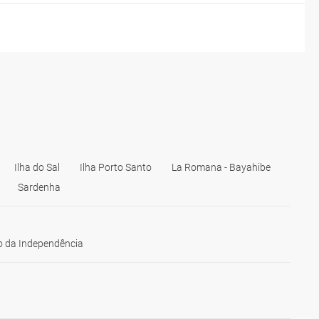
Ilha do Sal
Ilha Porto Santo
La Romana - Bayahibe
Sardenha
 da Independência