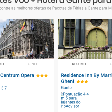
tes Voo + Hotel a Gante para
contre as melhores ofertas de Pacotes de Férias a Gante para M
MO
+ INFO
RESUMO
+
t Centrum Opera
Residence Inn By Marri
Ghent
Gante