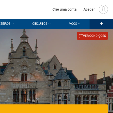
€
Origem
LISBOA (LIS)
PT
EUR
Crie uma conta
|
Aceder
ZEIROS
CIRCUITOS
VOOS
VER CONDIÇÕES