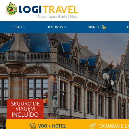
CONTACTO
PERGUNTAS FREQUENTES
Viagens para
Gante
|
Maio
.
FÉRIAS
DESTINOS
DISNEY
VOO + HOTEL
CARAÍBAS E E