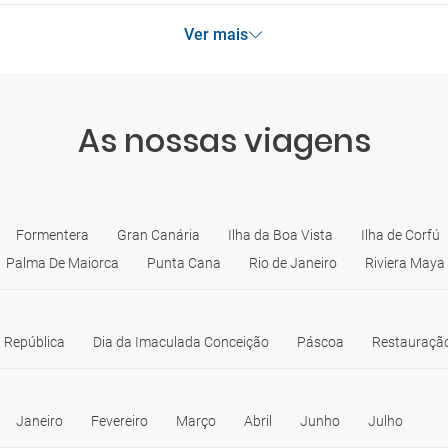
Ver mais
As nossas viagens
Formentera
Gran Canária
Ilha da Boa Vista
Ilha de Corfú
Palma De Maiorca
Punta Cana
Rio de Janeiro
Riviera Maya
 República
Dia da Imaculada Conceição
Páscoa
Restauração
Janeiro
Fevereiro
Março
Abril
Junho
Julho