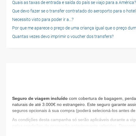
Quais as taxas de entrada e saída do país se viajo para a América?
Que devo fazer se o transfer contratado do aeroporto para o hotel
Necessito visto para poder ir a...?
Por que me aparece o preço de uma criança igual que o preço dum
Quantas vezes devo imprimir o voucher dos transfers?
Seguro de viagem incluído
com cobertura de bagagem, perda d
naturais de até 3.000€ no estrangeiro. Este seguro garante assi
seguros opcionais à sua compra (poderá selecioná-los antes de 
As condições desta campanha só serão aplicáveis durante a v
pelas condições de promoção anteriormente referidas. Descont