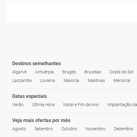
Destinos semelhantes
Algarve
Antuérpia
Bruges
Bruxelas
Costa do Sol
Lanzarote
Lovaina
Maiorca
Maldivas
Menorca
Datas especiais
Verão
Última Hora
Natal e Fim de Ano
Implantação da
Veja mais ofertas por mês
Agosto
Setembro
Outubro
Novembro
Dezembro