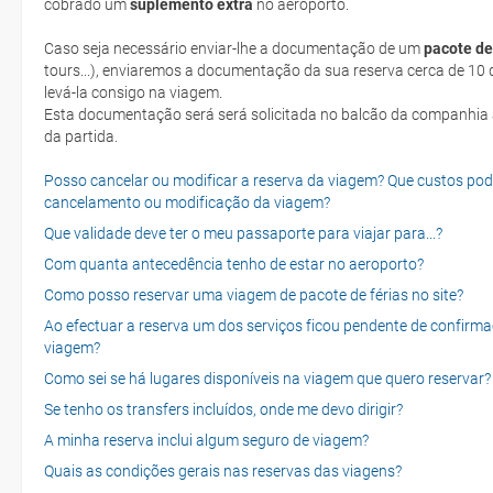
cobrado um
suplemento extra
no aeroporto.
Caso seja necessário enviar-lhe a documentação de um
pacote de
tours...), enviaremos a documentação da sua reserva cerca de 10 d
levá-la consigo na viagem.
Esta documentação será será solicitada no balcão da companhia aéreen ao realizar o check-in no dia
da partida.
Posso cancelar ou modificar a reserva da viagem? Que custos po
cancelamento ou modificação da viagem?
Que validade deve ter o meu passaporte para viajar para...?
Com quanta antecedência tenho de estar no aeroporto?
Como posso reservar uma viagem de pacote de férias no site?
Ao efectuar a reserva um dos serviços ficou pendente de confirma
viagem?
Como sei se há lugares disponíveis na viagem que quero reservar?
Se tenho os transfers incluídos, onde me devo dirigir?
A minha reserva inclui algum seguro de viagem?
Quais as condições gerais nas reservas das viagens?