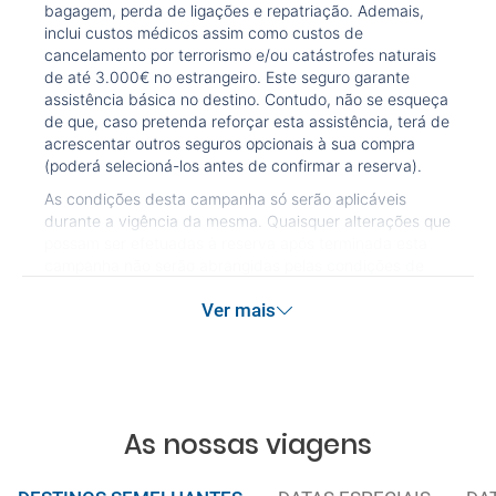
bagagem, perda de ligações e repatriação. Ademais,
inclui custos médicos assim como custos de
cancelamento por terrorismo e/ou catástrofes naturais
de até 3.000€ no estrangeiro. Este seguro garante
assistência básica no destino. Contudo, não se esqueça
de que, caso pretenda reforçar esta assistência, terá de
acrescentar outros seguros opcionais à sua compra
(poderá selecioná-los antes de confirmar a reserva).
As condições desta campanha só serão aplicáveis
durante a vigência da mesma. Quaisquer alterações que
possam ser efetuadas à reserva após terminada esta
campanha não serão abrangidas pelas condições de
promoção anteriormente referidas. Desconto não
Ver mais
acumulável.
As nossas viagens