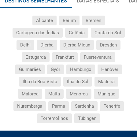
DESTINOS SEMELHANTES
DATAS ESPECIAIS
DA
Alicante
Berlim
Bremen
Cartagena das Índias
Colônia
Costa do Sol
Delhi
Djerba
Djerba Midun
Dresden
Estugarda
Frankfurt
Fuerteventura
Guimarães
Győr
Hamburgo
Hanôver
Ilha da Boa Vista
Ilha do Sal
Madeira
Maiorca
Malta
Menorca
Munique
Nuremberga
Parma
Sardenha
Tenerife
Torremolinos
Tübingen