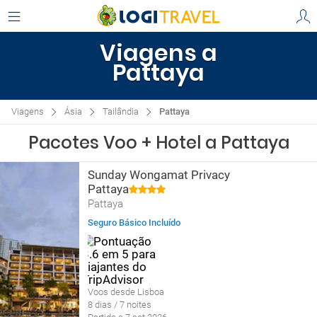
Viagens a
Pattaya
Viagens
Ásia
Tailândia
Pattaya
Pacotes Voo + Hotel a Pattaya
Sunday Wongamat Privacy
Pattaya
Pattaya
Seguro Básico Incluído
Voos desde Lisboa
8 dias / 7 noites