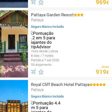
969
€
Pattaya Garden Resort
Pattaya
Seguro Básico Incluído
Voos desde Lisboa
8 dias / 7 noites
Partida a 7 set 2026
Só alojamento
desde
919
€
Royal Cliff Beach Hotel Pattaya
Pattaya
Seguro Básico Incluído