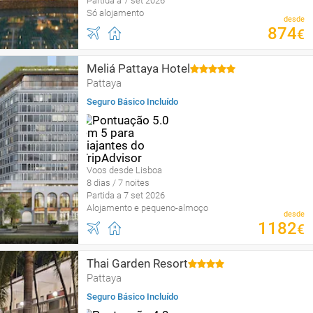
Partida a 7 set 2026
Só alojamento
desde
874
€
Meliá Pattaya Hotel
Pattaya
Seguro Básico Incluído
Voos desde Lisboa
8 dias / 7 noites
Partida a 7 set 2026
Alojamento e pequeno-almoço
desde
1182
€
Thai Garden Resort
Pattaya
Seguro Básico Incluído