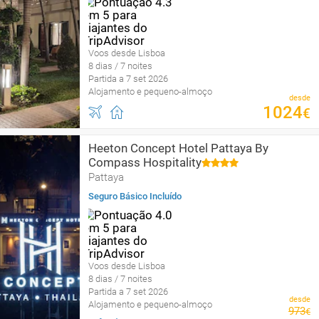
Voos desde Lisboa
8 dias / 7 noites
Partida a 7 set 2026
Alojamento e pequeno-almoço
desde
1024
€
Heeton Concept Hotel Pattaya By
Compass Hospitality
Pattaya
Seguro Básico Incluído
Voos desde Lisboa
8 dias / 7 noites
Partida a 7 set 2026
desde
Alojamento e pequeno-almoço
973
€