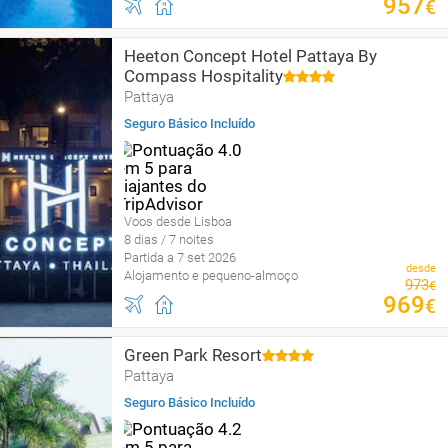
957
€
Heeton Concept Hotel Pattaya By
Compass Hospitality
Pattaya
Seguro Básico Incluído
Voos desde Lisboa
8 dias / 7 noites
Partida a 7 set 2026
desde
Alojamento e pequeno-almoço
973
€
969
€
Green Park Resort
Pattaya
Seguro Básico Incluído