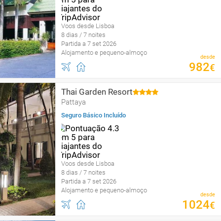
Voos desde Lisboa
8 dias / 7 noites
Partida a 7 set 2026
Alojamento e pequeno-almoço
desde
982
€
Thai Garden Resort
Pattaya
Seguro Básico Incluído
Voos desde Lisboa
8 dias / 7 noites
Partida a 7 set 2026
Alojamento e pequeno-almoço
desde
1024
€