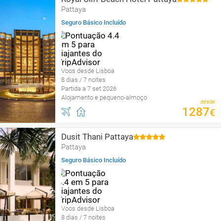
Pattaya
Seguro Básico Incluído
Voos desde Lisboa
8 dias / 7 noites
Partida a 7 set 2026
Alojamento e pequeno-almoço
desde
1287
€
Dusit Thani Pattaya
Pattaya
Seguro Básico Incluído
Voos desde Lisboa
8 dias / 7 noites