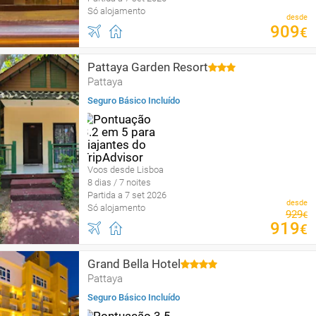
Só alojamento
desde
909
€
Pattaya Garden Resort
Pattaya
Seguro Básico Incluído
Voos desde Lisboa
8 dias / 7 noites
Partida a 7 set 2026
desde
Só alojamento
929
€
919
€
Grand Bella Hotel
Pattaya
Seguro Básico Incluído