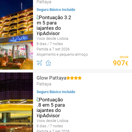
Pattaya
Seguro Básico Incluído
Voos desde Lisboa
8 dias / 7 noites
Partida a 7 set 2026
Alojamento e pequeno-almoço
desde
907
€
Glow Pattaya
Pattaya
Seguro Básico Incluído
Voos desde Lisboa
8 dias / 7 noites
Partida a 7 set 2026