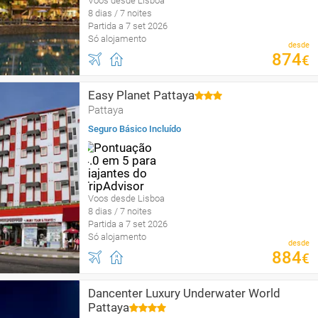
Voos desde Lisboa
8 dias / 7 noites
Partida a 7 set 2026
Só alojamento
desde
874
€
Easy Planet Pattaya
Pattaya
Seguro Básico Incluído
Voos desde Lisboa
8 dias / 7 noites
Partida a 7 set 2026
Só alojamento
desde
884
€
Dancenter Luxury Underwater World
Pattaya