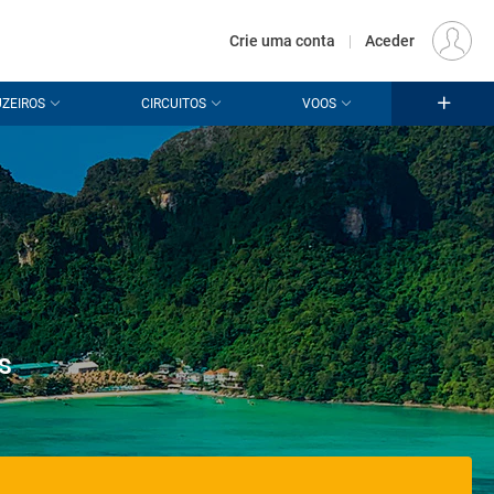
€
Origem
LISBOA (LIS)
PT
EUR
Crie uma conta
|
Aceder
ZEIROS
CIRCUITOS
VOOS
n
s