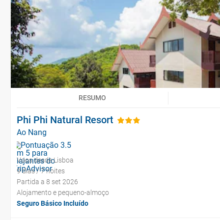
RESUMO
Phi Phi Natural Resort
Ao Nang
Voos desde Lisboa
9 dias / 7 noites
Partida a 8 set 2026
Alojamento e pequeno-almoço
Seguro Básico Incluído