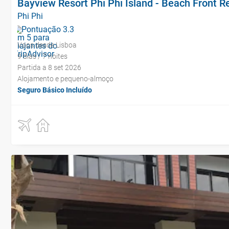
Bayview Resort Phi Phi Island - Beach Front R
Phi Phi
Voos desde Lisboa
9 dias / 7 noites
Partida a 8 set 2026
Alojamento e pequeno-almoço
Seguro Básico Incluído