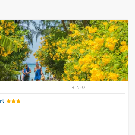
+ INFO
rt