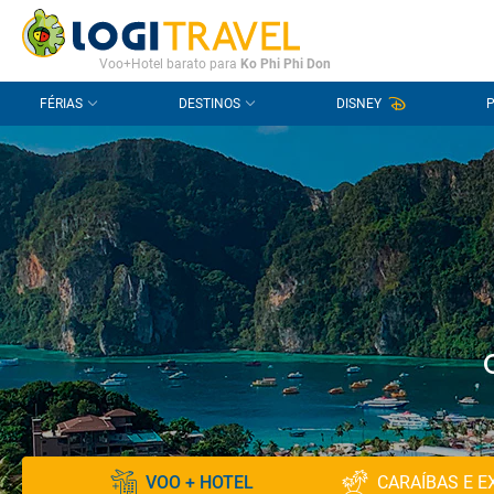
CONTACTO
PERGUNTAS FREQUENTES
Voo+Hotel barato para
Ko Phi Phi Don
FÉRIAS
DESTINOS
DISNEY
VOO + HOTEL
CARAÍBAS E E