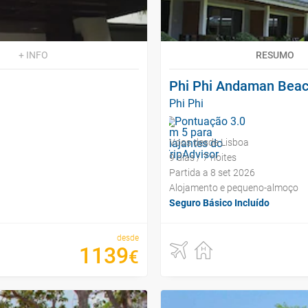
+ INFO
RESUMO
Phi Phi Andaman Beac
Phi Phi
Voos desde Lisboa
9 dias / 7 noites
Partida a 8 set 2026
Alojamento e pequeno-almoço
Seguro Básico Incluído
desde
1139
€