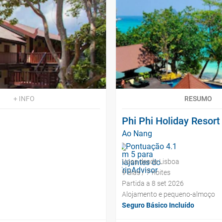
+ INFO
RESUMO
Phi Phi Holiday Resort
Ao Nang
Voos desde Lisboa
9 dias / 7 noites
Partida a 8 set 2026
Alojamento e pequeno-almoço
Seguro Básico Incluído