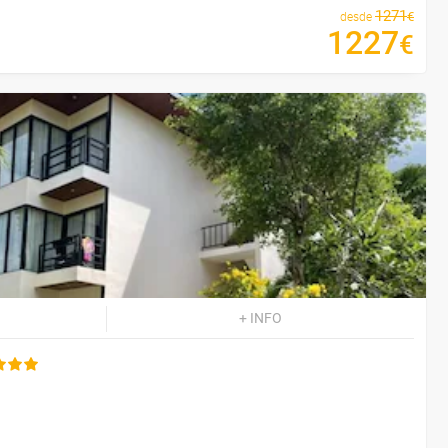
1271
€
desde
1227
€
+ INFO