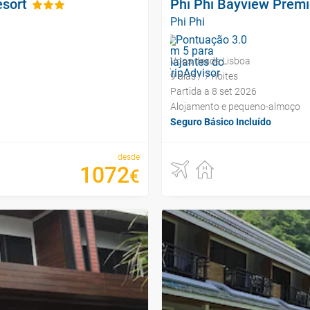
esort
Phi Phi Bayview Premi
Phi Phi
Voos desde Lisboa
9 dias / 7 noites
Partida a 8 set 2026
Alojamento e pequeno-almoço
Seguro Básico Incluído
desde
1072
€