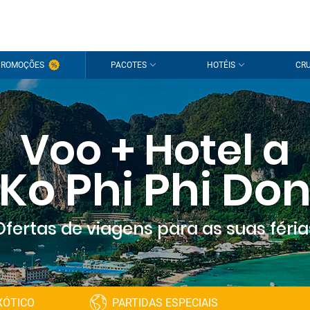
PROMOÇÕES
PACOTES
HOTÉIS
CRU
Voo + Hotel a
Ko Phi Phi Do
Ofertas de viagens para as suas féria
XÓTICO
PARTIDAS ESPECIAIS