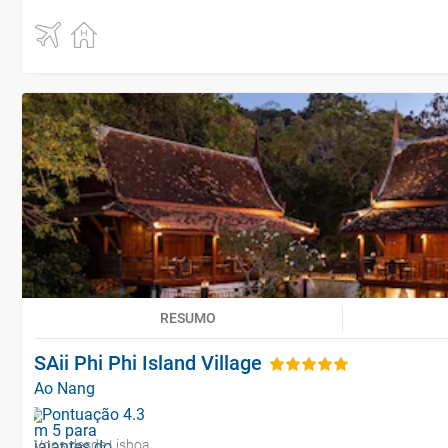
RESUMO
SAii Phi Phi Island Village
Ao Nang
Voos desde Lisboa