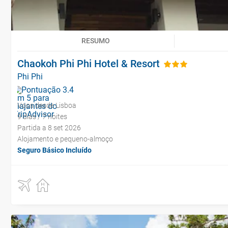
RESUMO
Chaokoh Phi Phi Hotel & Resort
Phi Phi
Voos desde Lisboa
9 dias / 7 noites
Partida a 8 set 2026
Alojamento e pequeno-almoço
Seguro Básico Incluído