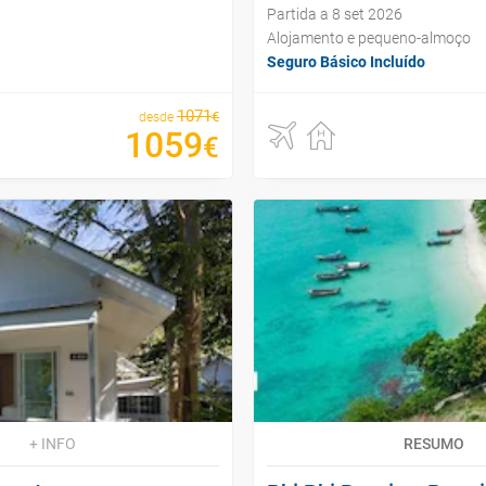
Partida a 8 set 2026
Alojamento e pequeno-almoço
Seguro Básico Incluído
1071
€
desde
1059
€
+ INFO
RESUMO