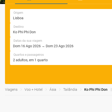
Origem
Destino
Datas da sua viagem
Quartos e passageiros
Viagens
Voo + Hotel
Ásia
Tailândia
Ko Phi Phi Don