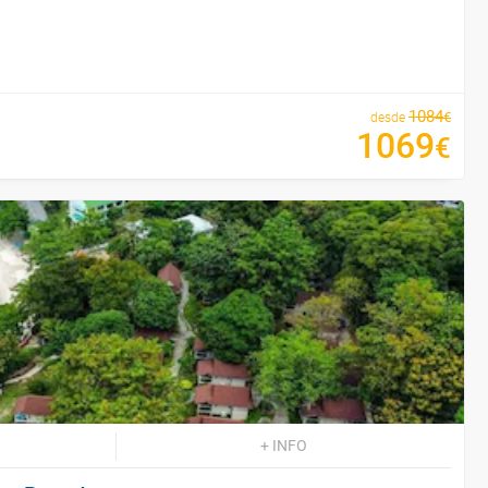
1084
€
desde
1069
€
+ INFO