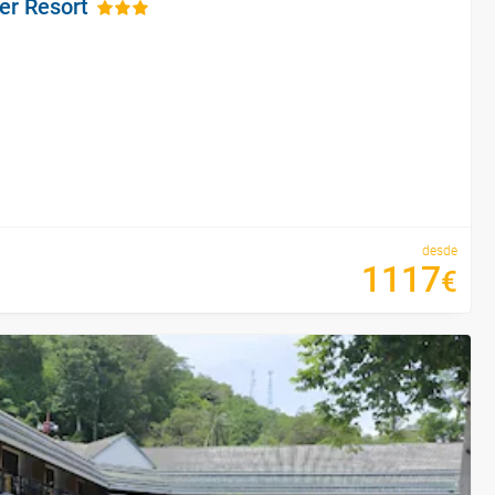
er Resort
desde
1117
€