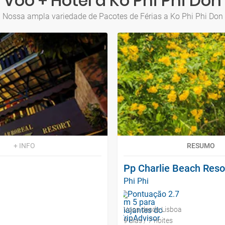
Voo + Hotel a Ko Phi Phi Don
Nossa ampla variedade de Pacotes de Férias a Ko Phi Phi Don
+ INFO
RESUMO
Pp Charlie Beach Reso
Phi Phi
Voos desde Lisboa
9 dias / 7 noites