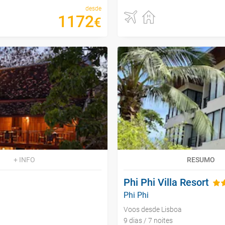
desde
1172
€
+ INFO
RESUMO
Phi Phi Villa Resort
Phi Phi
Voos desde Lisboa
9 dias / 7 noites