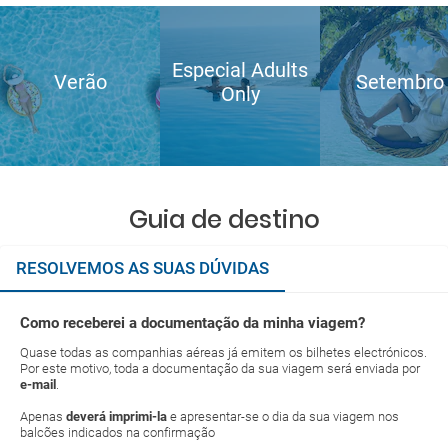
Especial Adults
Verão
Setembro
Only
Guia de destino
RESOLVEMOS AS SUAS DÚVIDAS
Como receberei a documentação da minha viagem?
Quase todas as companhias aéreas já emitem os bilhetes electrónicos.
Por este motivo, toda a documentação da sua viagem será enviada por
e-mail
.
Apenas
deverá imprimi-la
e apresentar-se o dia da sua viagem nos
balcões indicados na confirmação