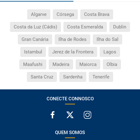
Algarve
Córsega
Costa Brava
Costa da Luz (Cádis)
Costa Esmeralda
Dublin
Gran Canária
Ilha de Rodes
Ilha do Sal
Istambul
Jerez de la Frontera
Lagos
Maafushi
Madeira
Maiorca
Olbia
Santa Cruz
Sardenha
Tenerife
CONECTE CONNOSCO
QUEM SOMOS