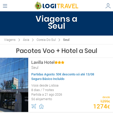
Viagens a
Seul
Viagens
Ásia
Coreia Do Sul
Seul
Pacotes Voo + Hotel a Seul
Lavilla Hotel
Seul
Partidas Agosto: 50€ desconto só até 13/08
Seguro Básico Incluído
Voos desde Lisboa
8 dias / 7 noites
Partida a 21 ago 2026
desde
Só alojamento
1299
€
1274
€