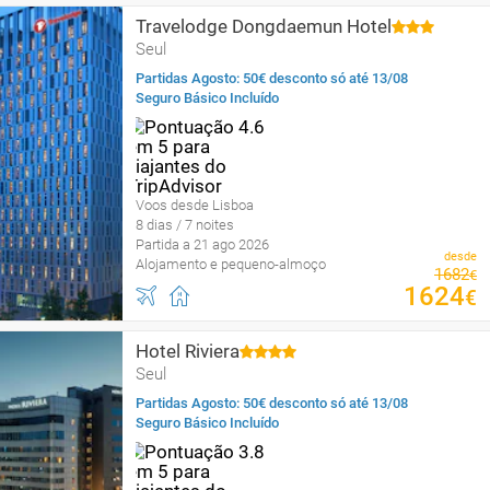
Travelodge Dongdaemun Hotel
Seul
Partidas Agosto: 50€ desconto só até 13/08
Seguro Básico Incluído
Voos desde Lisboa
8 dias / 7 noites
Partida a 21 ago 2026
desde
Alojamento e pequeno-almoço
1682
€
1624
€
Hotel Riviera
Seul
Partidas Agosto: 50€ desconto só até 13/08
Seguro Básico Incluído