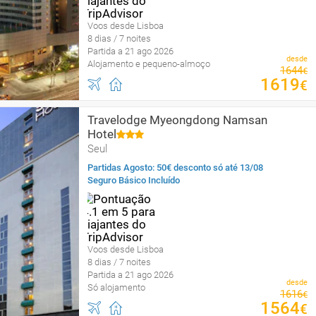
Voos desde Lisboa
8 dias / 7 noites
Partida a 21 ago 2026
desde
Alojamento e pequeno-almoço
1644
€
1619
€
Travelodge Myeongdong Namsan
Hotel
Seul
Partidas Agosto: 50€ desconto só até 13/08
Seguro Básico Incluído
Voos desde Lisboa
8 dias / 7 noites
Partida a 21 ago 2026
desde
Só alojamento
1616
€
1564
€