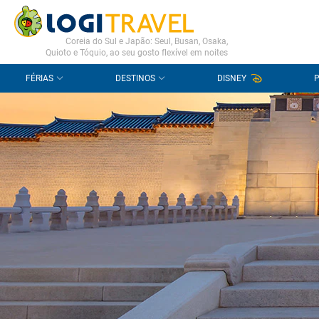
CONTACTO
PERGUNTAS FREQUENTES
Coreia do Sul e Japão: Seul, Busan, Osaka,
Quioto e Tóquio, ao seu gosto flexível em noites
FÉRIAS
DESTINOS
DISNEY