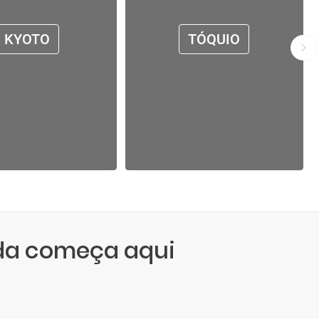
KYOTO
TÓQUIO
da começa aqui