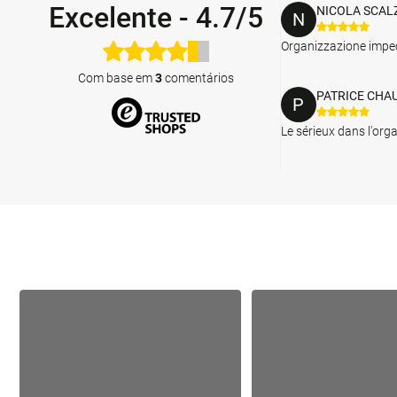
Excelente
-
4.7/5
NICOLA SCAL
N
Organizzazione impe
Com base em
3
comentários
PATRICE CHA
P
Le sérieux dans l'orga