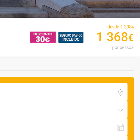
1
398
desde
€
1
368
€
por pessoa