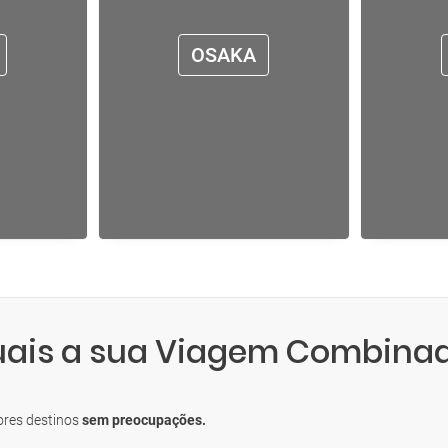
OSAKA
quais a sua Viagem Combina
S
ores destinos
sem preocupações.