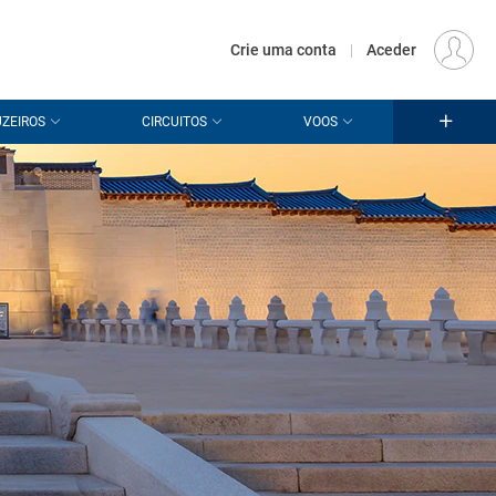
€
Origem
LISBOA (LIS)
PT
EUR
Crie uma conta
|
Aceder
ZEIROS
CIRCUITOS
VOOS