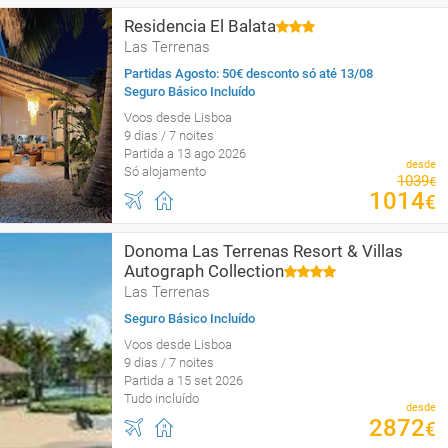
Residencia El Balata
Las Terrenas
Partidas Agosto: 50€ desconto só até 13/08
Seguro Básico Incluído
Voos desde Lisboa
9 dias / 7 noites
Partida a 13 ago 2026
desde
Só alojamento
1039
€
1014
€
Donoma Las Terrenas Resort & Villas
Autograph Collection
Las Terrenas
Seguro Básico Incluído
Voos desde Lisboa
9 dias / 7 noites
Partida a 15 set 2026
Tudo incluído
desde
2872
€