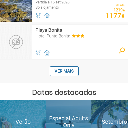
Partida a 15 set 2026
desde
Só alojamento
1219
€
1177
€
Playa Bonita
Hotel Punta Bonita
VER MAIS
Datas destacadas
Especial Adults
Verão
Setembro
Only