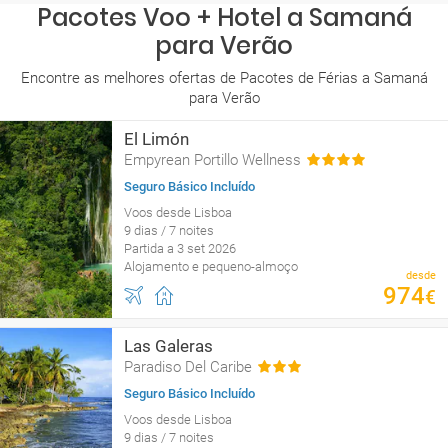
Pacotes Voo + Hotel a Samaná
para Verão
Encontre as melhores ofertas de Pacotes de Férias a Samaná
para Verão
El Limón
Empyrean Portillo Wellness
Seguro Básico Incluído
Voos desde Lisboa
9 dias / 7 noites
Partida a 3 set 2026
Alojamento e pequeno-almoço
desde
974
€
Las Galeras
Paradiso Del Caribe
Seguro Básico Incluído
Voos desde Lisboa
9 dias / 7 noites