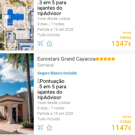
Voos desde Lisboa
9 dias / 7 noites
Partida a 15 set 2026
desde
Tudo incluído
1416
€
1347
€
Eurostars Grand Cayacoa
Samaná
Seguro Básico Incluído
Voos desde Lisboa
9 dias / 7 noites
Partida a 15 set 2026
desde
Tudo incluído
1153
€
1147
€