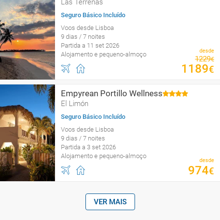
Las Terrenas
Seguro Básico Incluído
Voos desde Lisboa
9 dias / 7 noites
Partida a 11 set 2026
desde
Alojamento e pequeno-almoço
1229
€
1189
€
Empyrean Portillo Wellness
El Limón
Seguro Básico Incluído
Voos desde Lisboa
9 dias / 7 noites
Partida a 3 set 2026
Alojamento e pequeno-almoço
desde
974
€
VER MAIS