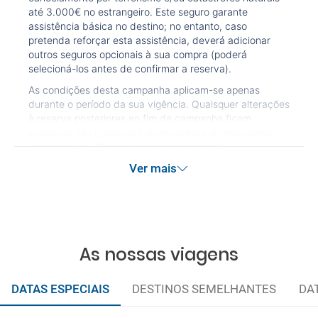
até 3.000€ no estrangeiro. Este seguro garante
assistência básica no destino; no entanto, caso
pretenda reforçar esta assistência, deverá adicionar
outros seguros opcionais à sua compra (poderá
selecioná-los antes de confirmar a reserva).
As condições desta campanha aplicam-se apenas
durante o período da sua vigência. Quaisquer alterações
à reserva posteriores ao fim da campanha ficam
excluídas das condições promocionais anteriormente
mencionadas.
Desconto não acumulável.
Ver mais
As nossas viagens
DATAS ESPECIAIS
DESTINOS SEMELHANTES
DA