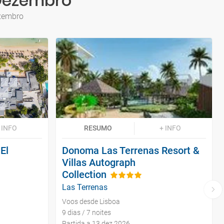
 Dezembro
ezembro
 INFO
RESUMO
+ INFO
El
Donoma Las Terrenas Resort &
Villas Autograph
Collection
Las Terrenas
Voos desde Lisboa
9 dias / 7 noites
Partida a 13 dez 2026