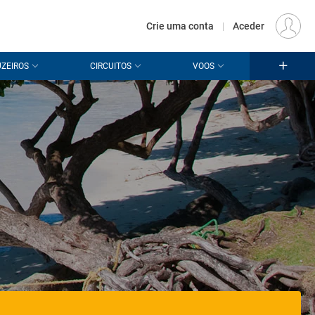
€
Origem
LISBOA (LIS)
PT
EUR
Crie uma conta
|
Aceder
ZEIROS
CIRCUITOS
VOOS