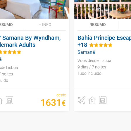
ESUMO
+ INFO
RESUMO
V Samana By Wyndham,
Bahia Principe Esc
demark Adults
+18
Samaná
á
Voos desde Lisboa
9 dias / 7 noites
sde Lisboa
Tudo incluído
7 noites
luído
desde
1631
€