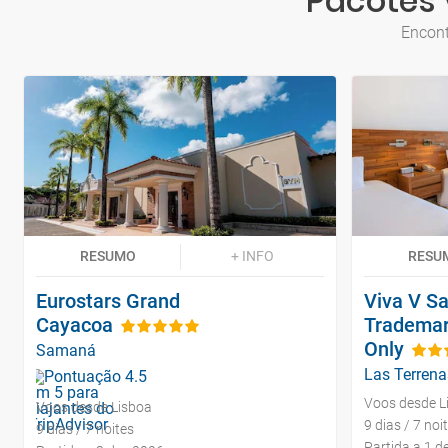
Pacotes 
Encont
RESUMO
+ INFO
RESU
Eurostars Grand
Viva V S
Cayacoa
Trademar
Only
Samaná
Las Terrena
Voos desde L
Voos desde Lisboa
9 dias / 7 noi
9 dias / 7 noites
Partida a 1 d