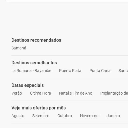
Destinos recomendados
Samaná
Destinos semelhantes
La Romana - Bayahibe
Puerto Plata
Punta Cana
Sant
Datas especiais
Verão
Última Hora
Natal e Fim de Ano
Implantação da
Veja mais ofertas por mês
Agosto
Setembro
Outubro
Novembro
Janeiro