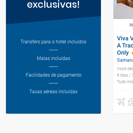
exclusivas!
R
Viva 
Transfers para o hotel incluídos
A Tra
Only
Malas incluídas
Saman
Voos de
Facilidades de pagamento
9 dias / 
Tudo inc
Taxas aéreas incluídas