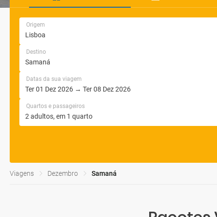
Origem
Destino
Datas da sua viagem
Quartos e passageiros
Viagens
Dezembro
Samaná