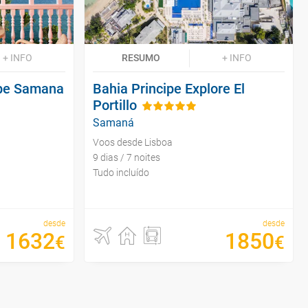
+ INFO
RESUMO
+ INFO
ape Samana
Bahia Principe Explore El
Portillo
Samaná
Voos desde Lisboa
9 dias / 7 noites
Tudo incluído
desde
desde
1632
1850
€
€