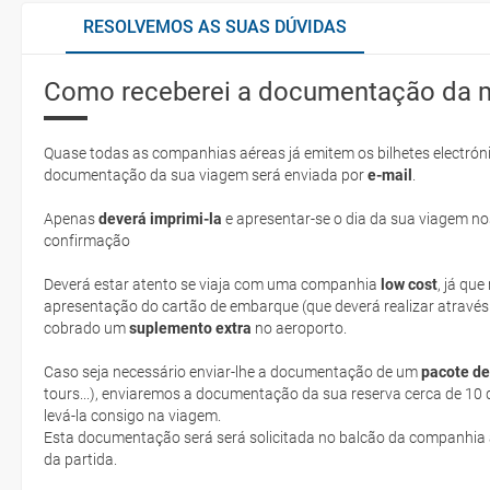
RESOLVEMOS AS SUAS DÚVIDAS
Como receberei a documentação da 
Quase todas as companhias aéreas já emitem os bilhetes electróni
documentação da sua viagem será enviada por
e-mail
.
Apenas
deverá imprimi-la
e apresentar-se o dia da sua viagem no
confirmação
Deverá estar atento se viaja com uma companhia
low cost
, já qu
apresentação do cartão de embarque (que deverá realizar através
cobrado um
suplemento extra
no aeroporto.
Caso seja necessário enviar-lhe a documentação de um
pacote de
tours...), enviaremos a documentação da sua reserva cerca de 10 d
levá-la consigo na viagem.
Esta documentação será será solicitada no balcão da companhia aéreen ao realizar o check-in no dia
da partida.