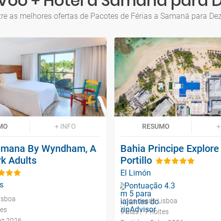
Voo + Hotel a Samaná para
re as melhores ofertas de Pacotes de Férias a Samaná para D
MO
+ INFO
RESUMO
+
amana By Wyndham, A
Bahia Principe Explore 
k Adults
Portillo
El Limón
s
isboa
Voos desde Lisboa
tes
9 dias / 7 noites
ez 2026