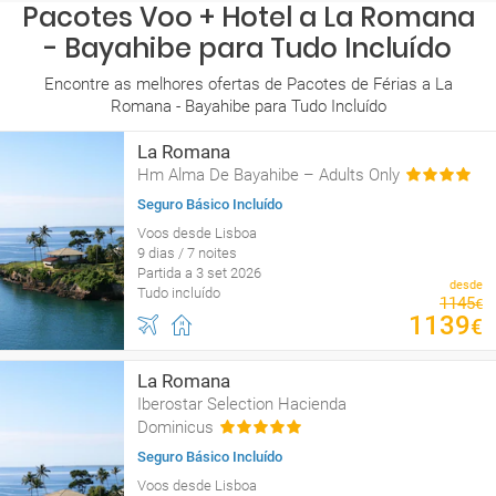
Pacotes Voo + Hotel a La Romana
- Bayahibe para Tudo Incluído
Encontre as melhores ofertas de Pacotes de Férias a La
Romana - Bayahibe para Tudo Incluído
La Romana
Hm Alma De Bayahibe – Adults Only
Seguro Básico Incluído
Voos desde Lisboa
9 dias / 7 noites
Partida a 3 set 2026
desde
Tudo incluído
1145
€
1139
€
La Romana
Iberostar Selection Hacienda
Dominicus
Seguro Básico Incluído
Voos desde Lisboa