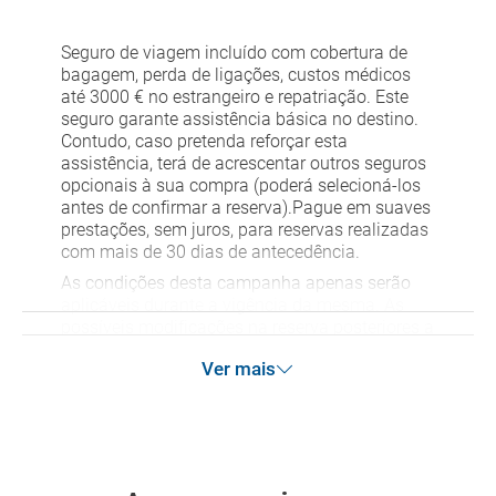
Seguro de viagem incluído com cobertura de
bagagem, perda de ligações, custos médicos
até 3000 € no estrangeiro e repatriação. Este
seguro garante assistência básica no destino.
Contudo, caso pretenda reforçar esta
assistência, terá de acrescentar outros seguros
opcionais à sua compra (poderá selecioná-los
antes de confirmar a reserva).Pague em suaves
prestações, sem juros, para reservas realizadas
com mais de 30 dias de antecedência.
As condições desta campanha apenas serão
aplicáveis durante a vigência da mesma. As
possíveis modificações na reserva posteriores a
esta campanha ficam excluídas das condições
Ver mais
de promoção anteriormente mencionadas.
Desconto não acumulável.