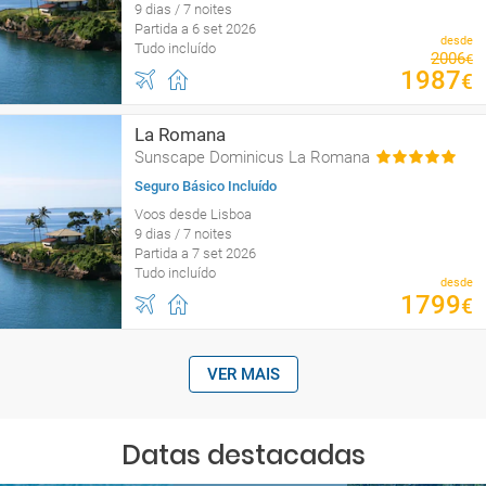
9 dias / 7 noites
Partida a 6 set 2026
desde
Tudo incluído
2006
€
1987
€
La Romana
Sunscape Dominicus La Romana
Seguro Básico Incluído
Voos desde Lisboa
9 dias / 7 noites
Partida a 7 set 2026
Tudo incluído
desde
1799
€
VER MAIS
Datas destacadas