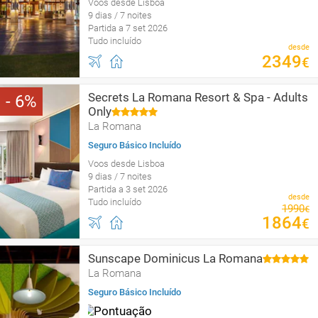
Voos desde Lisboa
9 dias / 7 noites
Partida a 7 set 2026
Tudo incluído
desde
2349
€
Secrets La Romana Resort & Spa - Adults
6
Only
La Romana
Seguro Básico Incluído
Voos desde Lisboa
9 dias / 7 noites
Partida a 3 set 2026
desde
Tudo incluído
1990
€
1864
€
Sunscape Dominicus La Romana
La Romana
Seguro Básico Incluído