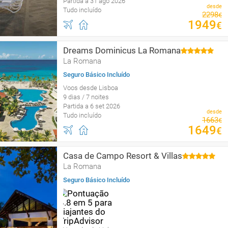
Partida a 31 ago 2026
desde
Tudo incluído
2298
€
1949
€
Dreams Dominicus La Romana
La Romana
Seguro Básico Incluído
Voos desde Lisboa
9 dias / 7 noites
Partida a 6 set 2026
desde
Tudo incluído
1663
€
1649
€
Casa de Campo Resort & Villas
La Romana
Seguro Básico Incluído