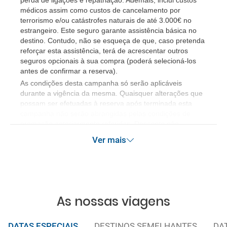
perda de ligações e repatriação. Ademais, inclui custos
médicos assim como custos de cancelamento por
terrorismo e/ou catástrofes naturais de até 3.000€ no
estrangeiro. Este seguro garante assistência básica no
destino. Contudo, não se esqueça de que, caso pretenda
reforçar esta assistência, terá de acrescentar outros
seguros opcionais à sua compra (poderá selecioná-los
antes de confirmar a reserva).
​As condições desta campanha só serão aplicáveis
durante a vigência da mesma. Quaisquer alterações que
possam ser efetuadas à reserva após terminada esta
campanha não serão abrangidas pelas condições de
promoção anteriormente referidas. Desconto não
acumulável.
Ver mais
As nossas viagens
DATAS ESPECIAIS
DESTINOS SEMELHANTES
DA