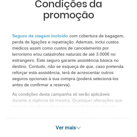
Condições da
promoção
Seguro de viagem incluído
com cobertura de bagagem,
perda de ligações e repatriação. Ademais, inclui custos
médicos assim como custos de cancelamento por
terrorismo e/ou catástrofes naturais de até 3.000€ no
estrangeiro. Este seguro garante assistência básica no
destino. Contudo, não se esqueça de que, caso pretenda
reforçar esta assistência, terá de acrescentar outros
seguros opcionais à sua compra (poderá selecioná-los
antes de confirmar a reserva).
​As condições desta campanha só serão aplicáveis
durante a vigência da mesma. Quaisquer alterações que
possam ser efetuadas à reserva após terminada esta
campanha não serão abrangidas pelas condições de
promoção anteriormente referidas. Desconto não
acumulável.
Ver mais