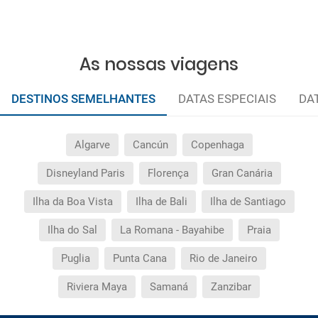
As nossas viagens
DESTINOS SEMELHANTES
DATAS ESPECIAIS
DA
Algarve
Cancún
Copenhaga
Disneyland Paris
Florença
Gran Canária
Ilha da Boa Vista
Ilha de Bali
Ilha de Santiago
Ilha do Sal
La Romana - Bayahibe
Praia
Puglia
Punta Cana
Rio de Janeiro
Riviera Maya
Samaná
Zanzibar