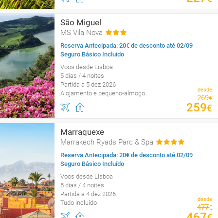
São Miguel
MS Vila Nova
Reserva Antecipada: 20€ de desconto até 02/09
Seguro Básico Incluído
Voos desde Lisboa
5 dias / 4 noites
Partida a 5 dez 2026
desde
Alojamento e pequeno-almoço
269
€
259
€
Marraquexe
Marrakech Ryads Parc & Spa
Reserva Antecipada: 20€ de desconto até 02/09
Seguro Básico Incluído
Voos desde Lisboa
5 dias / 4 noites
Partida a 4 dez 2026
desde
Tudo incluído
477
€
467
€