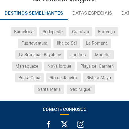
DESTINOS SEMELHANTES
DATAS ESPECIAIS
DA
Barcelona
Budapeste
Cracóvia
Florença
Fuerteventura
Ilha do Sal
La Romana
La Romana - Bayahibe
Londres
Madeira
Marraquexe
Nova Iorque
Playa del Carmen
Punta Cana
Rio de Janeiro
Riviera Maya
Santa María
São Miguel
CONECTE CONNOSCO