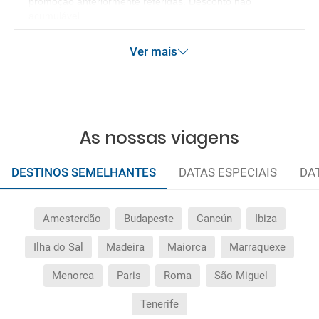
promoção anteriormente referidas. Desconto não
acumulável.
Ver mais
As nossas viagens
DESTINOS SEMELHANTES
DATAS ESPECIAIS
DA
Amesterdão
Budapeste
Cancún
Ibiza
Ilha do Sal
Madeira
Maiorca
Marraquexe
Menorca
Paris
Roma
São Miguel
Tenerife