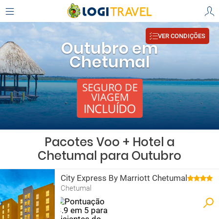
VER CONDIÇÕES
Outubro em
Chetumal
Pacotes Voo + Hotel a
Chetumal para Outubro
City Express By Marriott Chetumal
Chetumal