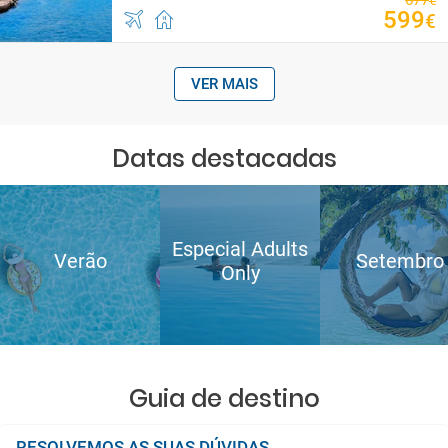
677
€
599
€
VER MAIS
Datas destacadas
Especial Adults
Verão
Setembro
Only
Guia de destino
RESOLVEMOS AS SUAS DÚVIDAS