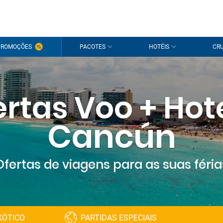
Olá!
PROMOÇÕES
PACOTES
HOTÉIS
CRU
É um pra
Inicie s
rtas Voo + Hot
Ainda não t
Cancún
Ofertas de viagens para as suas féria
XÓTICO
PARTIDAS ESPECIAIS