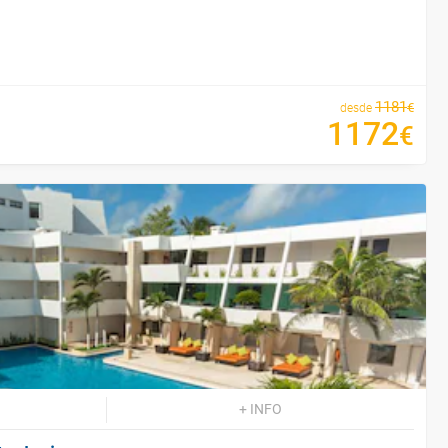
1181
€
desde
1172
€
+ INFO