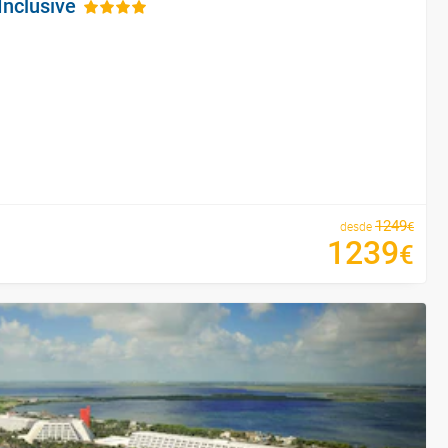
Inclusive
1249
€
desde
1239
€