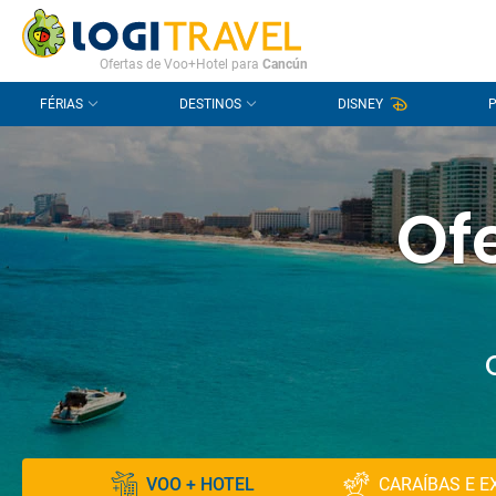
CONTACTO
PERGUNTAS FREQUENTES
Ofertas de Voo+Hotel para
Cancún
FÉRIAS
DESTINOS
DISNEY
Ofe
VOO + HOTEL
CARAÍBAS E E