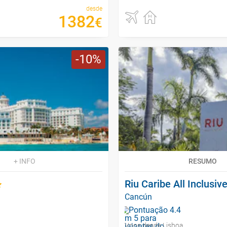
desde
1382
€
10
+ INFO
RESUMO
Riu Caribe All Inclusiv
Cancún
Voos desde Lisboa