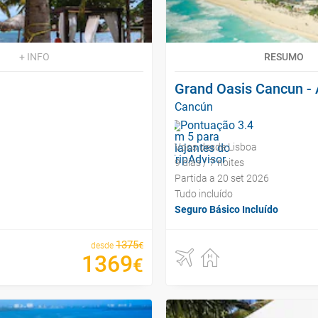
+ INFO
RESUMO
Grand Oasis Cancun - A
Cancún
Voos desde Lisboa
9 dias / 7 noites
Partida a 20 set 2026
Tudo incluído
Seguro Básico Incluído
1375
€
desde
1369
€