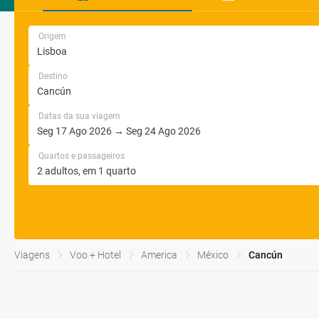
Origem
Destino
Datas da sua viagem
Quartos e passageiros
Viagens
Voo + Hotel
America
México
Cancún