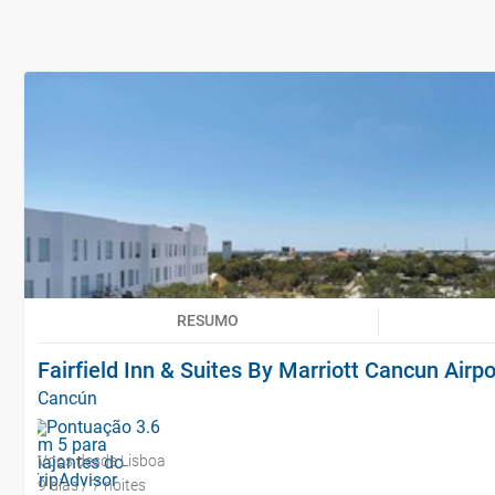
RESUMO
Fairfield Inn & Suites By Marriott Cancun Airpo
Cancún
Voos desde Lisboa
9 dias / 7 noites