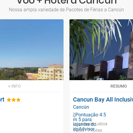
Voo + Hotel a Cancún
Nossa ampla variedade de Pacotes de Férias a Cancún
+ INFO
RESUMO
rt
Cancun Bay All Inclusi
Cancún
Voos desde Lisboa
9 dias / 7 noites