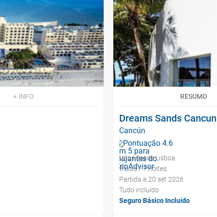
+ INFO
RESUMO
Dreams Sands Cancun R
Cancún
Voos desde Lisboa
9 dias / 7 noites
Partida a 20 set 2026
Tudo incluído
Seguro Básico Incluído