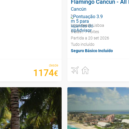
Flamingo Cancun - All 
Cancún
Voos desde Lisboa
9 dias / 7 noites
Partida a 20 set 2026
Tudo incluído
Seguro Básico Incluído
desde
1174
€