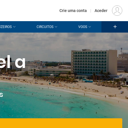
€
Origem
LISBOA (LIS)
PT
EUR
Crie uma conta
|
Aceder
ZEIROS
CIRCUITOS
VOOS
Iniciar sessão
zer voltar a receber a sua visita.
essão
para as suas promoções.
el a
crie a sua conta
em conta?
É muito fácil criar uma:
s