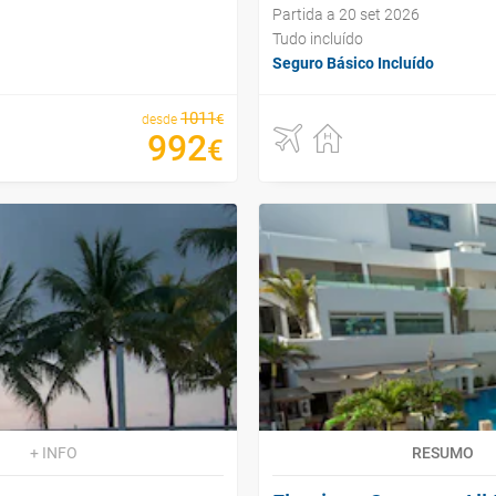
Partida a 20 set 2026
Tudo incluído
Seguro Básico Incluído
1011
€
desde
992
€
+ INFO
RESUMO