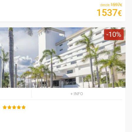
1597
€
desde
1537
€
10
+ INFO
e