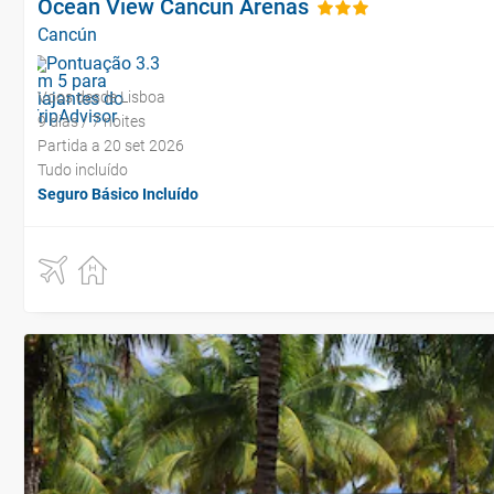
Ocean View Cancun Arenas
Cancún
Voos desde Lisboa
9 dias / 7 noites
Partida a 20 set 2026
Tudo incluído
Seguro Básico Incluído