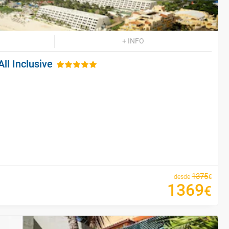
+ INFO
ll Inclusive
1375
€
desde
1369
€