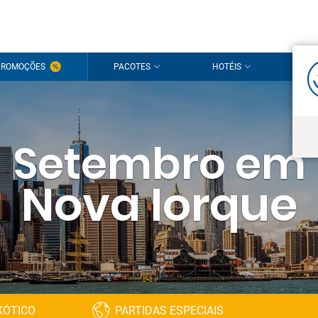
Olá!
PROMOÇÕES
PACOTES
HOTÉIS
CRU
É um pra
Inicie s
Ainda não t
Setembro em
Nova Iorque
XÓTICO
PARTIDAS ESPECIAIS