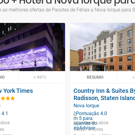
o + Hotel a Nova Iorque pa
e as melhores ofertas de Pacotes de Férias a Nova Iorque para 
MO
+ INFO
RESUMO
+
w York Times
Country Inn & Suites B
Radisson, Staten Islan
e
Nova Iorque
isboa
Voos desde Lisboa
tes
6 dias / 4 noites