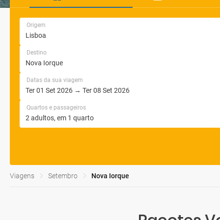
Origem
Destino
Datas da sua viagem
Quartos e passageiros
Viagens
Setembro
Nova Iorque