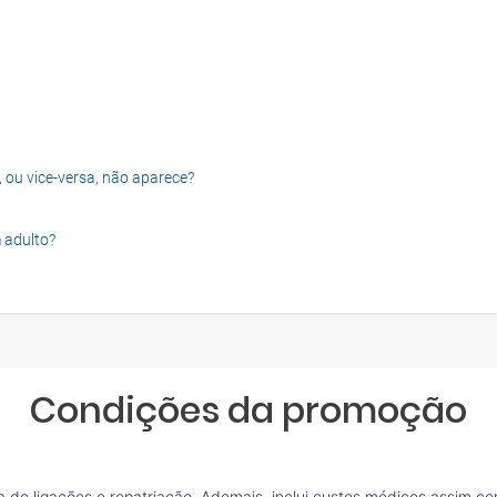
, ou vice-versa, não aparece?
 adulto?
Condições da promoção
de ligações e repatriação. Ademais, inclui custos médicos assim co