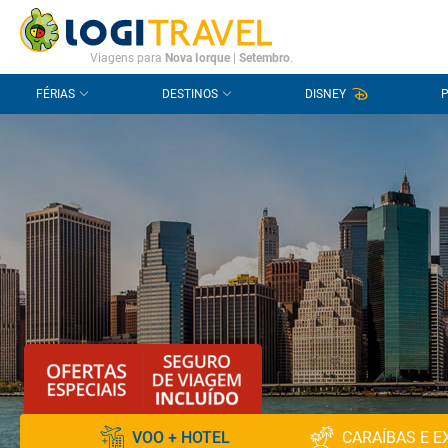
CONTACTO
PERGUNTAS FREQUENTES
Viagens para
Nova Iorque
|
Setembro
.
FÉRIAS
DESTINOS
DISNEY
VOO + HOTEL
CARAÍBAS E E