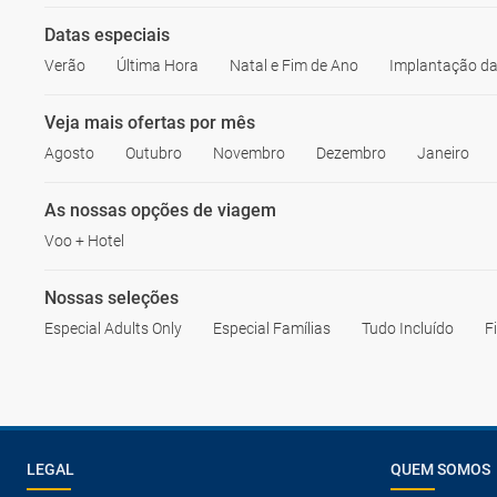
Datas especiais
Verão
Última Hora
Natal e Fim de Ano
Implantação da
Veja mais ofertas por mês
Agosto
Outubro
Novembro
Dezembro
Janeiro
As nossas opções de viagem
Voo + Hotel
Nossas seleções
Especial Adults Only
Especial Famílias
Tudo Incluído
F
LEGAL
QUEM SOMOS