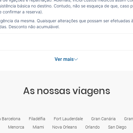
sistência básica no destino. Contudo, não se esqueça de que, caso pr
 confirmar a reserva).
vigência da mesma. Quaisquer alterações que possam ser efetuadas 
idas. Desconto não acumulável.
Ver mais
As nossas viagens
a Barcelona
Filadélfia
Fort Lauderdale
Gran Canária
Gran
Menorca
Miami
Nova Orleans
Orlando
San Diego