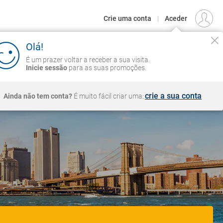
€
Origem
LISBOA (LIS)
PT
EUR
Crie uma conta
|
Aceder
ZEIROS
CIRCUITOS
VOOS
Iniciar sessão
zer voltar a receber a sua visita.
essão
para as suas promoções.
VER CONDIÇÕES
crie a sua conta
em conta?
É muito fácil criar uma: