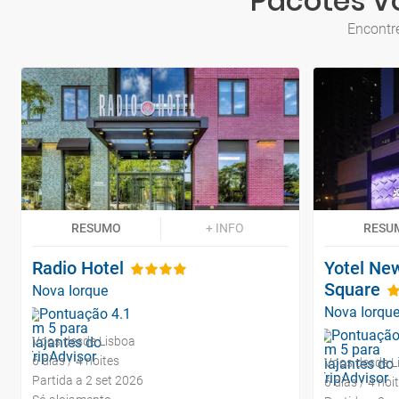
Pacotes Vo
Encontr
RESUMO
+ INFO
RESU
Radio Hotel
Yotel Ne
Square
Nova Iorque
Nova Iorqu
Voos desde Lisboa
6 dias / 4 noites
Voos desde L
Partida a 2 set 2026
6 dias / 4 noi