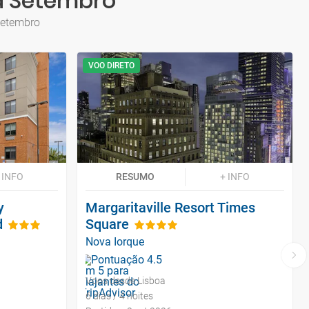
ra Setembro
Setembro
VOO DIRETO
 INFO
RESUMO
+ INFO
y
Margaritaville Resort Times
d
Square
Nova Iorque
Voos desde Lisboa
6 dias / 4 noites