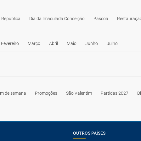
 República
Dia da Imaculada Conceição
Páscoa
Restauração
Fevereiro
Março
Abril
Maio
Junho
Julho
im de semana
Promoções
São Valentim
Partidas 2027
D
OUTROS PAÍSES