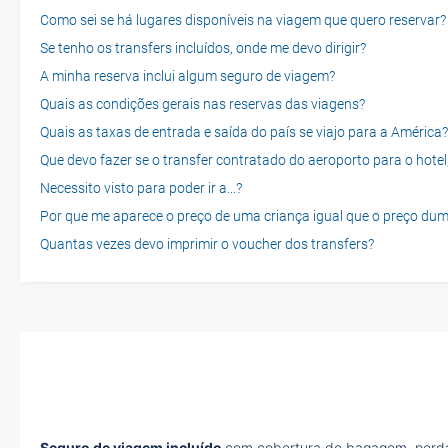
Como sei se há lugares disponíveis na viagem que quero reservar?
Se tenho os transfers incluídos, onde me devo dirigir?
A minha reserva inclui algum seguro de viagem?
Quais as condições gerais nas reservas das viagens?
Quais as taxas de entrada e saída do país se viajo para a América?
Que devo fazer se o transfer contratado do aeroporto para o hotel
Necessito visto para poder ir a...?
Por que me aparece o preço de uma criança igual que o preço dum
Quantas vezes devo imprimir o voucher dos transfers?
Seguro de viagem incluído
com cobertura de bagagem, perda 