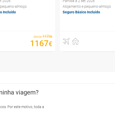
et 2026
Partida a 2 set 2026
 pequeno-almoço
Alojamento e pequeno-almoço
o Incluído
Seguro Básico Incluído
1173
€
desde
1167
€
minha viagem?
cos. Por este motivo, toda a