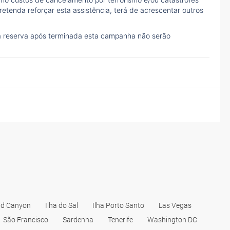
etenda reforçar esta assistência, terá de acrescentar outros
à reserva após terminada esta campanha não serão
d Canyon
Ilha do Sal
Ilha Porto Santo
Las Vegas
São Francisco
Sardenha
Tenerife
Washington DC