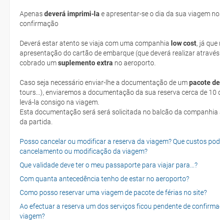
Apenas
deverá imprimi-la
e apresentar-se o dia da sua viagem no
confirmação
Deverá estar atento se viaja com uma companhia
low cost
, já qu
apresentação do cartão de embarque (que deverá realizar através
cobrado um
suplemento extra
no aeroporto.
Caso seja necessário enviar-lhe a documentação de um
pacote de
tours...), enviaremos a documentação da sua reserva cerca de 10 d
levá-la consigo na viagem.
Esta documentação será será solicitada no balcão da companhia aéreen ao realizar o check-in no dia
da partida.
Posso cancelar ou modificar a reserva da viagem? Que custos po
cancelamento ou modificação da viagem?
Que validade deve ter o meu passaporte para viajar para...?
Com quanta antecedência tenho de estar no aeroporto?
Como posso reservar uma viagem de pacote de férias no site?
Ao efectuar a reserva um dos serviços ficou pendente de confirma
viagem?