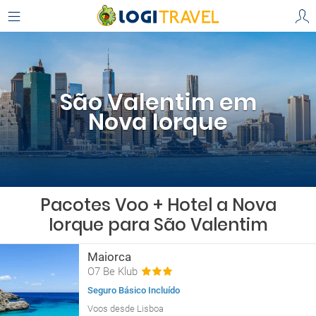
São Valentim em
Nova Iorque
Pacotes Voo + Hotel a Nova
Iorque para São Valentim
Maiorca
O7 Be Klub
Seguro Básico Incluído
Voos desde Lisboa