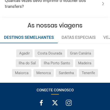
Quantas vezes devo imprimir o voucher dos
transfers?
As nossas viagens
DESTINOS SEMELHANTES
DATAS ESPECIAIS
VE
Agadir
Costa Dourada
Gran Canária
Ilha do Sal
Ilha Porto Santo
Madeira
Maiorca
Menorca
Sardenha
Tenerife
CONECTE CONNOSCO