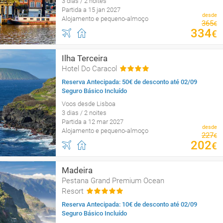
3 dias / 2 noites
Partida a 15 jan 2027
desde
Alojamento e pequeno-almoço
365
€
334
€
Ilha Terceira
Hotel Do Caracol
Reserva Antecipada: 50€ de desconto até 02/09
Seguro Básico Incluído
Voos desde Lisboa
3 dias / 2 noites
Partida a 12 mar 2027
desde
Alojamento e pequeno-almoço
227
€
202
€
Madeira
Pestana Grand Premium Ocean
Resort
Reserva Antecipada: 10€ de desconto até 02/09
Seguro Básico Incluído