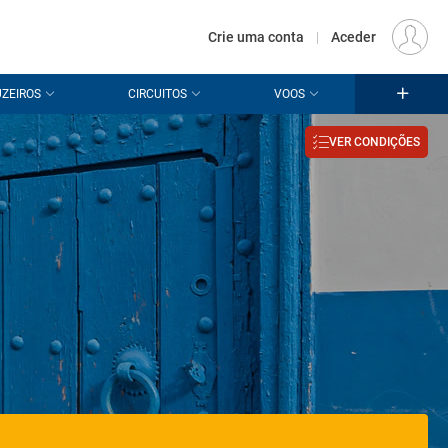
€
Origem
LISBOA (LIS)
PT
EUR
Crie uma conta
|
Aceder
ZEIROS
CIRCUITOS
VOOS
VER CONDIÇÕES