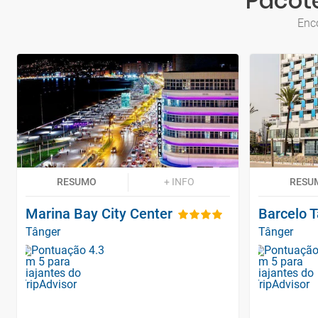
Pacote
Enc
RESUMO
+ INFO
RESU
Marina Bay City Center
Barcelo 
Tânger
Tânger