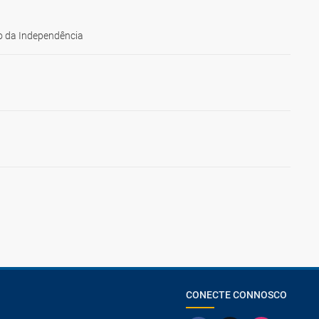
erido na
surf
,
rantes ao
ão completa
passeio
 da Independência
CONECTE CONNOSCO