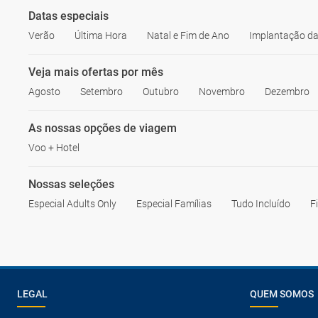
Datas especiais
Verão
Última Hora
Natal e Fim de Ano
Implantação da
Veja mais ofertas por mês
Agosto
Setembro
Outubro
Novembro
Dezembro
As nossas opções de viagem
Voo + Hotel
Nossas seleções
Especial Adults Only
Especial Famílias
Tudo Incluído
F
LEGAL
QUEM SOMOS