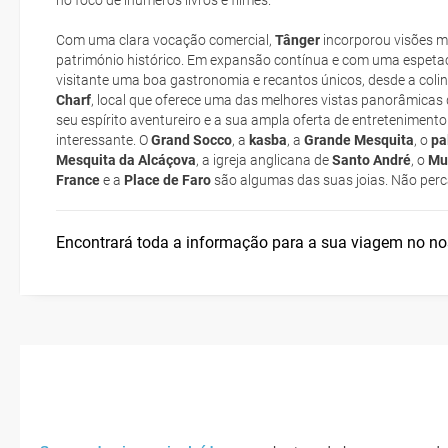
no foco de inúmeros livros e filmes.
low cost
Com uma clara vocação comercial,
Tânger
incorporou visões m
Agadir
Como chegar?
património histórico. Em expansão contínua e com uma espetac
suplemento extra
visitante uma boa gastronomia e recantos únicos, desde a coli
Charf
, local que oferece uma das melhores vistas panorâmicas d
pacote de
Saúde e segurança
seu espírito aventureiro e a sua ampla oferta de entreteniment
interessante. O
Grand Socco
, a
kasba
, a
Grande Mesquita
, o
pa
Mesquita da Alcáçova
, a igreja anglicana de
Santo André
, o
Mu
Onde ficar?
France
e a
Place de Faro
são algumas das suas joias. Não perc
Posso cancelar ou modificar a reserva da viagem? Que custos po
cancelamento ou modificação da viagem?
Encontrará toda a informação para a sua viagem no n
Que validade deve ter o meu passaporte para viajar para...?
Com quanta antecedência tenho de estar no aeroporto?
Como posso reservar uma viagem de pacote de férias no site?
Ao efectuar a reserva um dos serviços ficou pendente de confirma
viagem?
Como sei se há lugares disponíveis na viagem que quero reservar?
Se tenho os transfers incluídos, onde me devo dirigir?