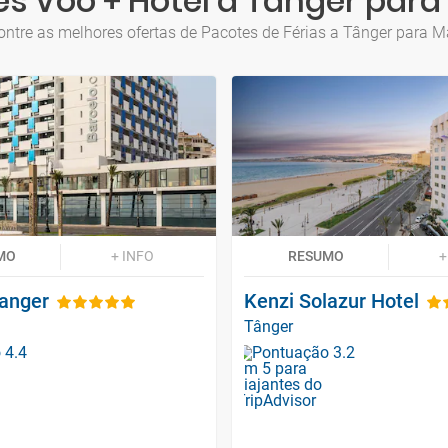
s Voo + Hotel a Tânger par
ontre as melhores ofertas de Pacotes de Férias a Tânger para M
MO
+ INFO
RESUMO
+
Tanger
Kenzi Solazur Hotel
Tânger