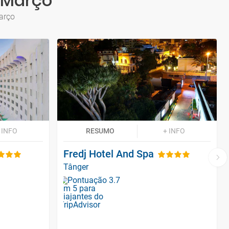
a Março
arço
 INFO
RESUMO
+ INFO
Fredj Hotel And Spa
Tânger