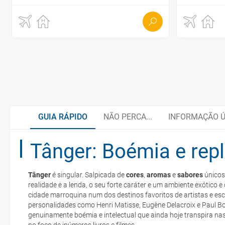
GUIA RÁPIDO
NÃO PERCA...
INFORMAÇÃO Ú
Tânger: Boémia e repl
Tânger
Gastronomia marroquina
Tânger
é singular. Salpicada de
cores
,
aromas
e
sabores
únicos
Casablanca
Quando viajar?
realidade e a lenda, o seu forte caráter e um ambiente exótico
e-mail
cidade marroquina num dos destinos favoritos de artistas e esc
personalidades como Henri Matisse, Eugène Delacroix e Paul 
deverá imprimi-la
genuinamente boémia e intelectual que ainda hoje transpira na
Rabat
Documentação e alfândegas