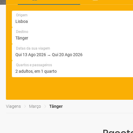
Origem
Destino
Datas da sua viagem
Quartos e passageiros
Viagens
Março
Tânger