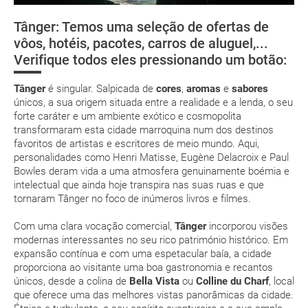
Como chegar?
low cost
Tânger: Temos uma seleção de ofertas de
Saúde e segurança
Tânger
Casablanca
Rabat
vôos, hotéis, pacotes, carros de aluguel,...
suplemento extra
Verifique todos eles pressionando um botão:
Onde ficar?
pacote de
férias
Tânger
é singular. Salpicada de
cores
,
aromas
e
sabores
únicos, a sua origem situada entre a realidade e a lenda, o seu
forte caráter e um ambiente exótico e cosmopolita
transformaram esta cidade marroquina num dos destinos
favoritos de artistas e escritores de meio mundo. Aqui,
personalidades como Henri Matisse, Eugène Delacroix e Paul
Posso cancelar ou modificar a reserva da viagem?
Bowles deram vida a uma atmosfera genuinamente boémia e
Que custos podem ser originados por um
intelectual que ainda hoje transpira nas suas ruas e que
cancelamento ou modificação da viagem?
tornaram Tânger no foco de inúmeros livros e filmes.
Com uma clara vocação comercial,
Tânger
incorporou visões
Que validade deve ter o meu passaporte para viajar
modernas interessantes no seu rico património histórico. Em
para...?
expansão contínua e com uma espetacular baía, a cidade
proporciona ao visitante uma boa gastronomia e recantos
únicos, desde a colina de
Bella Vista
ou
Colline du Charf
, local
Com quanta antecedência tenho de estar no
que oferece uma das melhores vistas panorâmicas da cidade.
aeroporto?