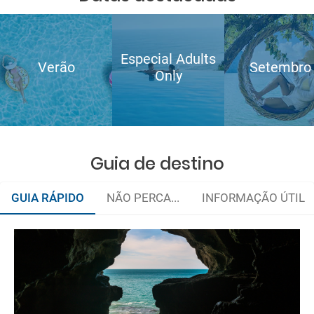
Especial Adults
Verão
Setembro
Only
Guia de destino
GUIA RÁPIDO
NÃO PERCA...
INFORMAÇÃO ÚTIL
Gastronomia marroquina
Quando viajar?
e-mail
Documentação e alfândegas
deverá imprimi-la