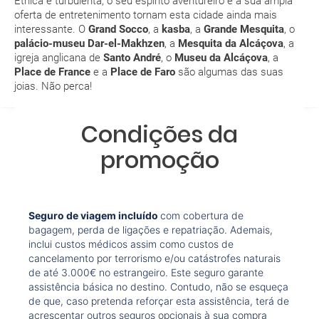
Étnica e turbulenta, o seu espírito aventureiro e a sua ampla
oferta de entretenimento tornam esta cidade ainda mais
Como posso reservar uma viagem de pacote de
interessante. O
Grand Socco
, a
kasba
, a
Grande Mesquita
, o
férias no site?
palácio-museu Dar-el-Makhzen
, a
Mesquita da Alcáçova
, a
igreja anglicana de
Santo André
, o
Museu da Alcáçova
, a
Place de France
e a
Place de Faro
são algumas das suas
Ao efectuar a reserva um dos serviços ficou
joias. Não perca!
pendente de confirmação. Como sei se se confirma
a viagem?
Condições da
Como sei se há lugares disponíveis na viagem que
promoção
quero reservar?
Se tenho os transfers incluídos, onde me devo
dirigir?
Seguro de viagem incluído
com cobertura de
bagagem, perda de ligações e repatriação. Ademais,
inclui custos médicos assim como custos de
A minha reserva inclui algum seguro de viagem?
cancelamento por terrorismo e/ou catástrofes naturais
de até 3.000€ no estrangeiro. Este seguro garante
Quais as condições gerais nas reservas das
assistência básica no destino. Contudo, não se esqueça
de que, caso pretenda reforçar esta assistência, terá de
viagens?
acrescentar outros seguros opcionais à sua compra