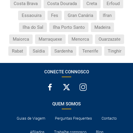
Costa Brava
Costa Dourada
Creta
Erfoud
Essaouira
Fes
Gran Canária
Ifran
Ilha do Sal
Ilha Porto Santo
Madeira
Maiorca
Marraquexe
Menorca
Ouarzazate
Rabat
Saïdia
Sardenha
Tenerife
Tinghir
CONECTE CONNOSCO
QUEM SOMOS
Guias de Viagem
Perguntas Frequentes
Contacto
Afiliados
Trabalhe connosco
Blog