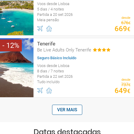
Voos desde Lisboa
5 dias / 4 noites
Partida a 20 set 2026
desde
Meia pensão
676
€
669
€
Tenerife
12
Be Live Adults Only Tenerife
Seguro Básico Incluído
Voos desde Lisboa
8 dias / 7 noites
Partida a 22 set 2026
desde
Tudo incluído
737
€
649
€
VER MAIS
Datas destacadas