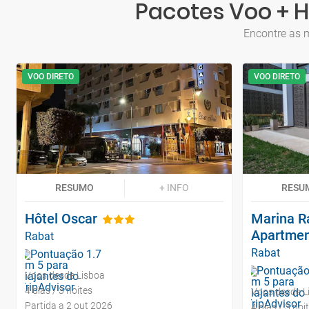
Pacotes Voo + H
Encontre as m
VOO DIRETO
VOO DIRETO
RESUMO
+ INFO
RESU
Hôtel Oscar
Marina R
Apartmen
Rabat
Rabat
Voos desde Lisboa
4 dias / 3 noites
Voos desde L
Partida a 2 out 2026
4 dias / 3 noi