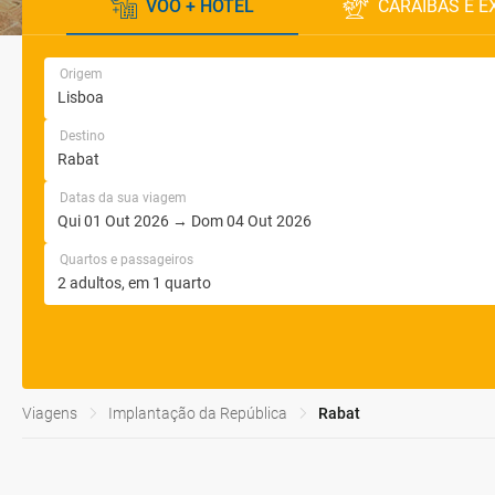
VOO + HOTEL
CARAÍBAS E E
Origem
Destino
Datas da sua viagem
Quartos e passageiros
Viagens
Implantação da República
Rabat