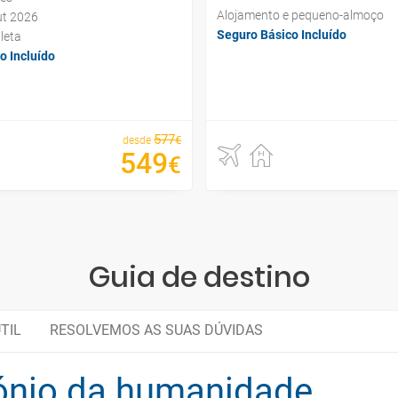
Alojamento e pequeno-almoço
ut 2026
Seguro Básico Incluído
leta
o Incluído
577
€
desde
549
€
Guia de destino
TIL
RESOLVEMOS AS SUAS DÚVIDAS
mónio da humanidade