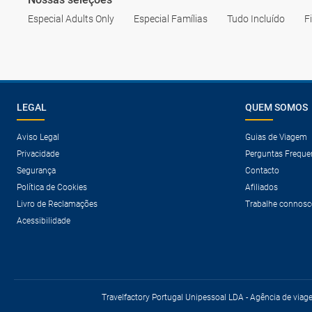
Especial Adults Only
Especial Famílias
Tudo Incluído
F
LEGAL
QUEM SOMOS
Aviso Legal
Guias de Viagem
Privacidade
Perguntas Freque
Segurança
Contacto
Política de Cookies
Afiliados
Livro de Reclamações
Trabalhe connosc
Acessibilidade
Travelfactory Portugal Unipessoal LDA - Agência de viag