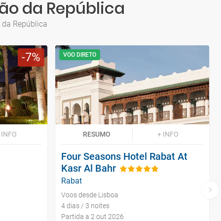
ção da República
o da República
7
VOO DIRETO
 INFO
RESUMO
+ INFO
Four Seasons Hotel Rabat At
Kasr Al Bahr
Rabat
Voos desde Lisboa
4 dias / 3 noites
Partida a 2 out 2026