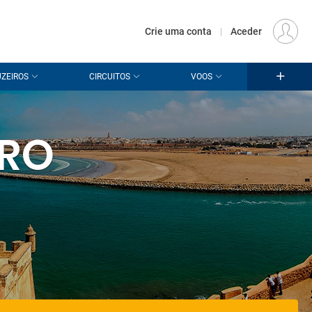
€
Origem
LISBOA (LIS)
PT
EUR
Crie uma conta
|
Aceder
ZEIROS
CIRCUITOS
VOOS
BRO