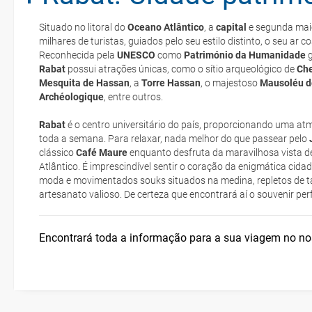
Situado no litoral do
Oceano Atlântico
, a
capital
e segunda maio
Casablanca
Quando viajar?
milhares de turistas, guiados pelo seu estilo distinto, o seu ar c
e-mail
Reconhecida pela
UNESCO
como
Património da Humanidade
Rabat
deverá imprimi-la
possui atrações únicas, como o sítio arqueológico de
Che
Mesquita de Hassan
Rabat
Documentação e alfândegas
, a
Torre Hassan
, o majestoso
Mausoléu 
Archéologique
, entre outros.
low cost
Rabat
é o centro universitário do país, proporcionando uma a
Agadir
Como chegar?
toda a semana. Para relaxar, nada melhor do que passear pelo
suplemento extra
clássico
Café Maure
enquanto desfruta da maravilhosa vista d
Atlântico. É imprescindível sentir o coração da enigmática cida
pacote de
Saúde e segurança
moda e movimentados souks situados na medina, repletos de tape
artesanato valioso. De certeza que encontrará aí o souvenir perf
Onde ficar?
Encontrará toda a informação para a sua viagem no n
Posso cancelar ou modificar a reserva da viagem? Que custos po
cancelamento ou modificação da viagem?
Que validade deve ter o meu passaporte para viajar para...?
Com quanta antecedência tenho de estar no aeroporto?