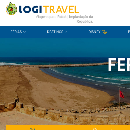
CONTACTO
PERGUNTAS FREQUENTES
Viagens para
Rabat
|
Implantação da
República
.
FÉRIAS
DESTINOS
DISNEY
FE