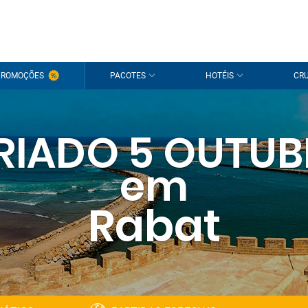
PROMOÇÕES
PACOTES
HOTÉIS
CRU
RIADO 5 OUTU
em
Rabat