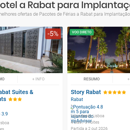
otel a Rabat para Implanta
elhores ofertas de Pacotes de Férias a Rabat para Implantaçã
5
VOO DIRETO
MO
+ INFO
RESUMO
+
abat Suites &
Story Rabat
ts
Rabat
Voos desde Lisboa
4 dias / 3 noites
isboa
Partida a 2 out 2026
tes