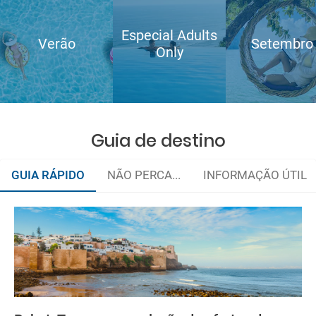
Especial Adults
Verão
Setembro
Only
Guia de destino
GUIA RÁPIDO
NÃO PERCA...
INFORMAÇÃO ÚTIL
Gastronomia marroquina
Quando viajar?
e-mail
Documentação e alfândegas
deverá imprimi-la
Como chegar?
low cost