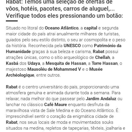
Rabat: Temos uma seleção de ofertas de
Saúde e segurança
Tânger
Casablanca
Rabat
vôos, hotéis, pacotes, carros de aluguel,...
suplemento extra
Verifique todos eles pressionando um botão:
Onde ficar?
pacote de
férias
Situado no litoral do
Oceano Atlântico
, a
capital
e segunda
maior cidade do país atrai anualmente milhares de turistas,
guiados pelo seu estilo distinto, o seu ar cosmopolita e o peso
da história. Reconhecida pela
UNESCO
como
Património da
Humanidade
graças à sua beleza e carisma,
Rabat
possui
atrações únicas, como o sítio arqueológico de
Chellah
, a
Posso cancelar ou modificar a reserva da viagem?
Kasbá
dos
Udaya
, a
Mesquita de Hassan
, a
Torre Hassan
, o
Que custos podem ser originados por um
majestoso
Mausoléu de Mohammed V
e o
Musée
cancelamento ou modificação da viagem?
Archéologique
, entre outros.
Rabat
é o centro universitário do país, proporcionando uma
Que validade deve ter o meu passaporte para viajar
atmosfera genuína e animada durante toda a semana. Para
para...?
relaxar, nada melhor do que passear pelo
Jardim Andaluz
ou
lanchar no clássico
Café Maure
enquanto desfruta da
maravilhosa vista de Sale Medina e do Oceano Atlântico. É
Com quanta antecedência tenho de estar no
imprescindível sentir o coração da enigmática cidade de
aeroporto?
Rabat
, nos seus locais de moda e movimentados souks
situados na medina, repletos de tapeçarias, têxteis, joalharia e