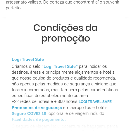
Como posso reservar uma viagem de pacote de
artesanato valioso. De certeza que encontrará aí o souvenir
férias no site?
perfeito.
Ao efectuar a reserva um dos serviços ficou
Condições da
pendente de confirmação. Como sei se se confirma
promoção
a viagem?
Como sei se há lugares disponíveis na viagem que
quero reservar?
Logi Travel Safe
Criamos o selo
para indicar os
"Logi Travel Safe"
Se tenho os transfers incluídos, onde me devo
destinos, áreas e principalmente alojamentos e hotéis
que nossa equipa de produtos e qualidade recomenda,
dirigir?
não apenas pelas medidas de segurança e higiene que
foram incorporadas, mas também pelas características
A minha reserva inclui algum seguro de viagem?
específicas do estabelecimento ou área.
+22 redes de hotéis e + 300 hotéis
LOGI TRAVEL SAFE
Quais as condições gerais nas reservas das
em aeroportos e hotéis
Protocolos de segurança
opcional
e de viagem incluído
Seguro COVID-19
viagens?
Facilidades de pagamento.
O seguro de viagem inclui cobertura de bagagem, perda
Quais as taxas de entrada e saída do país se viajo