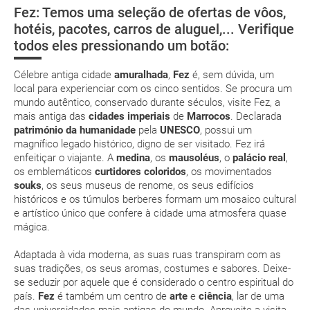
low cost
Fez: Temos uma seleção de ofertas de vôos,
Saúde e segurança
Tânger
Casablanca
Rabat
hotéis, pacotes, carros de aluguel,... Verifique
suplemento extra
todos eles pressionando um botão:
Onde ficar?
pacote de
férias
Célebre antiga cidade
amuralhada
,
Fez
é, sem dúvida, um
local para experienciar com os cinco sentidos. Se procura um
mundo autêntico, conservado durante séculos, visite Fez, a
mais antiga das
cidades imperiais
de
Marrocos
. Declarada
património da humanidade
pela
UNESCO
, possui um
magnífico legado histórico, digno de ser visitado. Fez irá
Posso cancelar ou modificar a reserva da viagem?
enfeitiçar o viajante. A
medina
, os
mausoléus
, o
palácio real
,
Que custos podem ser originados por um
os emblemáticos
curtidores coloridos
, os movimentados
cancelamento ou modificação da viagem?
souks
, os seus museus de renome, os seus edifícios
históricos e os túmulos berberes formam um mosaico cultural
e artístico único que confere à cidade uma atmosfera quase
Que validade deve ter o meu passaporte para viajar
mágica.
para...?
Adaptada à vida moderna, as suas ruas transpiram com as
suas tradições, os seus aromas, costumes e sabores. Deixe-
Com quanta antecedência tenho de estar no
se seduzir por aquele que é considerado o centro espiritual do
aeroporto?
país.
Fez
é também um centro de
arte
e
ciência
, lar de uma
das universidades mais antigas do mundo. Aproveite a visita