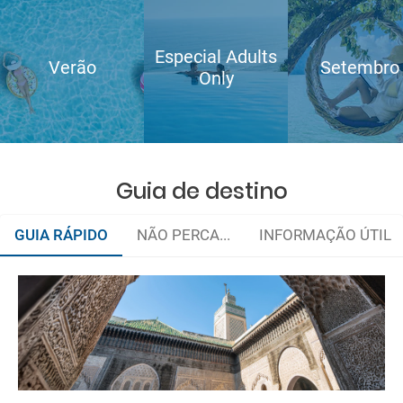
Especial Adults
Verão
Setembro
Only
Guia de destino
GUIA RÁPIDO
NÃO PERCA...
INFORMAÇÃO ÚTIL
Gastronomia marroquina
Quando viajar?
e-mail
Documentação e alfândegas
deverá imprimi-la
Como chegar?