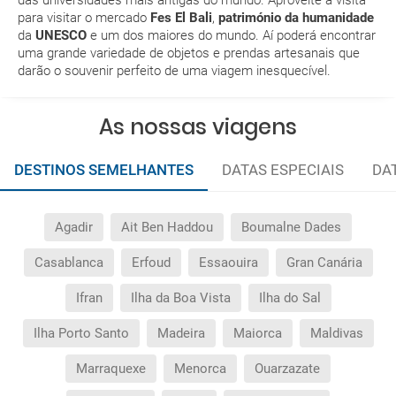
Como posso reservar uma viagem de pacote de
para visitar o mercado
Fes El Bali
,
património da humanidade
férias no site?
da
UNESCO
e um dos maiores do mundo. Aí poderá encontrar
uma grande variedade de objetos e prendas artesanais que
darão o souvenir perfeito de uma viagem inesquecível.
Ao efectuar a reserva um dos serviços ficou
pendente de confirmação. Como sei se se confirma
a viagem?
As nossas viagens
Como sei se há lugares disponíveis na viagem que
DESTINOS SEMELHANTES
DATAS ESPECIAIS
DA
quero reservar?
Se tenho os transfers incluídos, onde me devo
Agadir
Ait Ben Haddou
Boumalne Dades
dirigir?
Casablanca
Erfoud
Essaouira
Gran Canária
A minha reserva inclui algum seguro de viagem?
Ifran
Ilha da Boa Vista
Ilha do Sal
Ilha Porto Santo
Madeira
Maiorca
Maldivas
Quais as condições gerais nas reservas das
viagens?
Marraquexe
Menorca
Ouarzazate