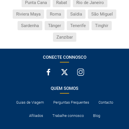
Quais as taxas de entrada e saída do país se viajo
Punta Cana
Rabat
Rio de Janeiro
para a América?
Riviera Maya
Roma
Saïdia
São Miguel
Que devo fazer se o transfer contratado do
Sardenha
Tânger
Tenerife
Tinghir
aeroporto para o hotel, ou vice-versa, não aparece?
Zanzibar
Necessito visto para poder ir a...?
Por que me aparece o preço de uma criança igual
CONECTE CONNOSCO
que o preço dum adulto?
Quantas vezes devo imprimir o voucher dos
transfers?
QUEM SOMOS
Guias de Viagem
Perguntas Frequentes
Contacto
Afiliados
Trabalhe connosco
Blog