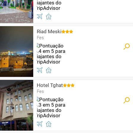
Riad Meski
Fes
Hotel Tghat
Fes