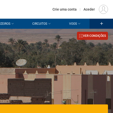
€
Origem
LISBOA (LIS)
PT
EUR
Crie uma conta
|
Aceder
ZEIROS
CIRCUITOS
VOOS
VER CONDIÇÕES