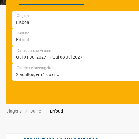
Origem
Destino
Datas da sua viagem
Quartos e passageiros
Viagens
Julho
Erfoud