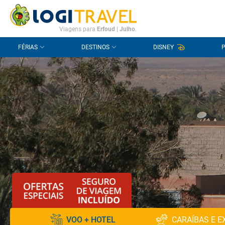
CONTACTO
PERGUNTAS FREQUENTES
Viagens para
Erfoud
|
Julho
.
FÉRIAS
DESTINOS
DISNEY
VOO + HOTEL
CARAÍBAS E E