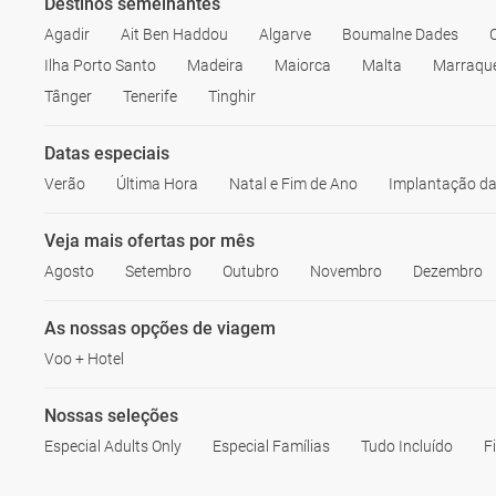
Destinos semelhantes
Agadir
Ait Ben Haddou
Algarve
Boumalne Dades
Ilha Porto Santo
Madeira
Maiorca
Malta
Marraqu
Tânger
Tenerife
Tinghir
Datas especiais
Verão
Última Hora
Natal e Fim de Ano
Implantação da
Veja mais ofertas por mês
Agosto
Setembro
Outubro
Novembro
Dezembro
As nossas opções de viagem
Voo + Hotel
Nossas seleções
Especial Adults Only
Especial Famílias
Tudo Incluído
F