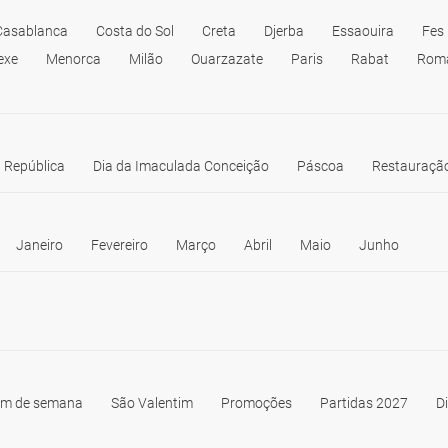
Casablanca
Costa do Sol
Creta
Djerba
Essaouira
Fes
exe
Menorca
Milão
Ouarzazate
Paris
Rabat
Rom
 República
Dia da Imaculada Conceição
Páscoa
Restauração
Janeiro
Fevereiro
Março
Abril
Maio
Junho
im de semana
São Valentim
Promoções
Partidas 2027
D