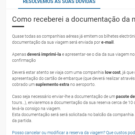
RESOLVEMOS AS SUAS DÚVIDAS
Como receberei a documentação da 
Quase todas as companhias aéreas já emitem os bilhetes electróni
documentação da sua viagem será enviada por
e-mail
.
Apenas
deverá imprimi-la
e apresentar-se o dia da sua viagem no
confirmação
Deverá estar atento se viaja com uma companhia
low cost
, já qu
apresentação do cartão de embarque (que deverá realizar através
cobrado um
suplemento extra
no aeroporto.
Caso seja necessário enviar-lhe a documentação de um
pacote de
tours...), enviaremos a documentação da sua reserva cerca de 10 d
levá-la consigo na viagem.
Esta documentação será será solicitada no balcão da companhia aéreen ao realizar o check-in no dia
da partida.
Posso cancelar ou modificar a reserva da viagem? Que custos po