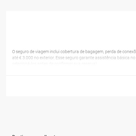
O seguro de viagem inclui cobertura de bagagem, perda de conexõ
até € 3.000 no exterior. Esse seguro garante assistência básica n
selecioná-los antes de confirmar sua reserva).