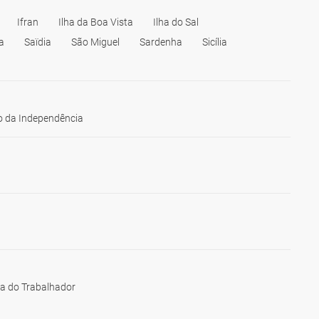
Ifran
Ilha da Boa Vista
Ilha do Sal
a
Saïdia
São Miguel
Sardenha
Sicília
 da Independência
ia do Trabalhador