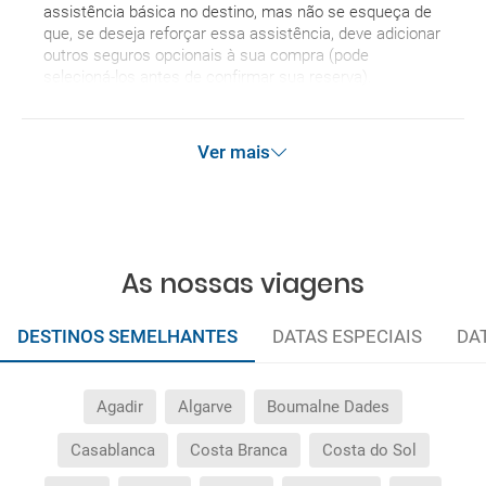
assistência básica no destino, mas não se esqueça de
que, se deseja reforçar essa assistência, deve adicionar
outros seguros opcionais à sua compra (pode
selecioná-los antes de confirmar sua reserva).
Ver mais
As nossas viagens
DESTINOS SEMELHANTES
DATAS ESPECIAIS
DA
Agadir
Algarve
Boumalne Dades
Casablanca
Costa Branca
Costa do Sol