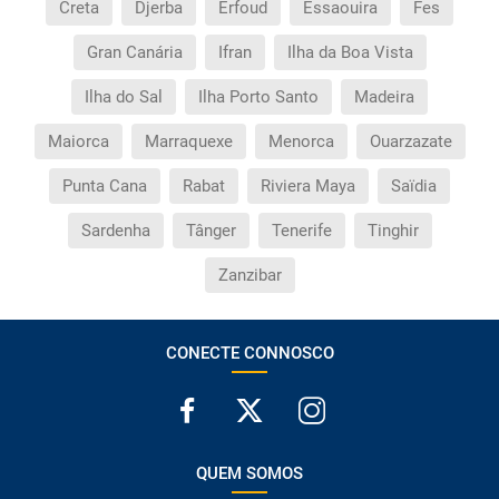
Creta
Djerba
Erfoud
Essaouira
Fes
Gran Canária
Ifran
Ilha da Boa Vista
Ilha do Sal
Ilha Porto Santo
Madeira
Maiorca
Marraquexe
Menorca
Ouarzazate
Punta Cana
Rabat
Riviera Maya
Saïdia
Sardenha
Tânger
Tenerife
Tinghir
Zanzibar
CONECTE CONNOSCO
QUEM SOMOS