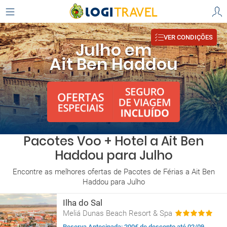
VER CONDIÇÕES
Julho em
Ait Ben Haddou
Pacotes Voo + Hotel a Ait Ben
Haddou para Julho
Encontre as melhores ofertas de Pacotes de Férias a Ait Ben
Haddou para Julho
Ilha do Sal
Meliá Dunas Beach Resort & Spa
Reserva Antecipada: 200€ de desconto até 02/09