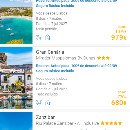
Reserva Antecipada: 200€ de desconto até 02/09
Seguro Básico Incluído
Voos desde Lisboa
8 dias / 7 noites
Partida a 7 jul 2027
desde
Meia pensão
1079
€
979
€
Gran Canária
Mirador Maspalomas By Dunas
Reserva Antecipada: 100€ de desconto até 02/09
Seguro Básico Incluído
Voos desde Lisboa
8 dias / 7 noites
Partida a 2 jul 2027
desde
Tudo incluído
730
€
680
€
Zanzibar
Riu Palace Zanzibar - All Inclusive