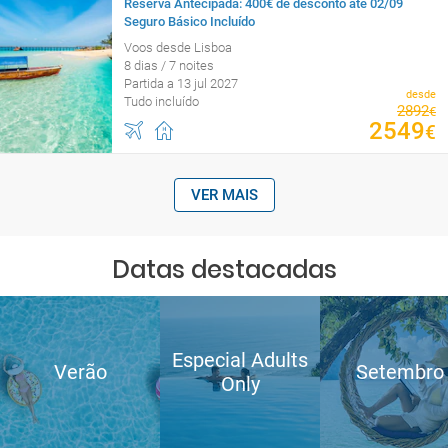
Reserva Antecipada: 400€ de desconto até 02/09
Seguro Básico Incluído
Voos desde Lisboa
8 dias / 7 noites
Partida a 13 jul 2027
desde
Tudo incluído
2892
€
2549
€
VER MAIS
Datas destacadas
Especial Adults
Verão
Setembro
Only