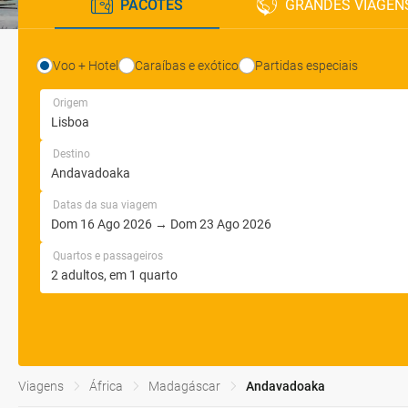
PACOTES
GRANDES VIAGEN
Voo + Hotel
Caraíbas e exótico
Partidas especiais
Origem
Destino
Datas da sua viagem
Quartos e passageiros
Viagens
África
Madagáscar
Andavadoaka