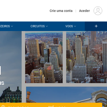
€
Origem
LISBOA (LIS)
PT
EUR
Crie uma conta
|
Aceder
ZEIROS
CIRCUITOS
VOOS
Iniciar sessão
zer voltar a receber a sua visita.
essão
para as suas promoções.
crie a sua conta
em conta?
É muito fácil criar uma:
a
as