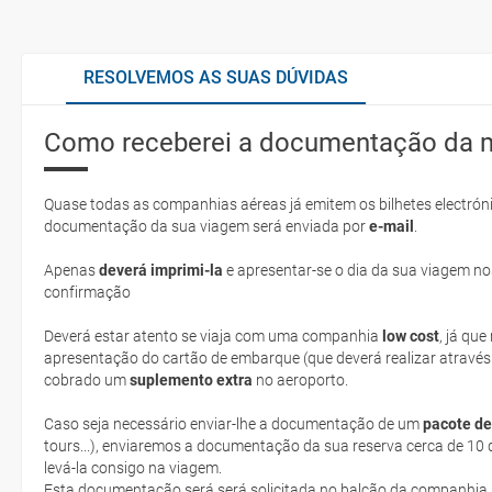
RESOLVEMOS AS SUAS DÚVIDAS
Como receberei a documentação da 
Quase todas as companhias aéreas já emitem os bilhetes electróni
documentação da sua viagem será enviada por
e-mail
.
Apenas
deverá imprimi-la
e apresentar-se o dia da sua viagem no
confirmação
Deverá estar atento se viaja com uma companhia
low cost
, já qu
apresentação do cartão de embarque (que deverá realizar através
cobrado um
suplemento extra
no aeroporto.
Caso seja necessário enviar-lhe a documentação de um
pacote de
tours...), enviaremos a documentação da sua reserva cerca de 10 d
levá-la consigo na viagem.
Esta documentação será será solicitada no balcão da companhia aéreen ao realizar o check-in no dia