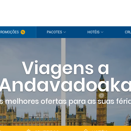
Olá!
PROMOÇÕES
PACOTES
HOTÉIS
CRU
É um pra
Inicie s
Viagens a
Ainda não t
Andavadoak
s melhores ofertas para as suas féri