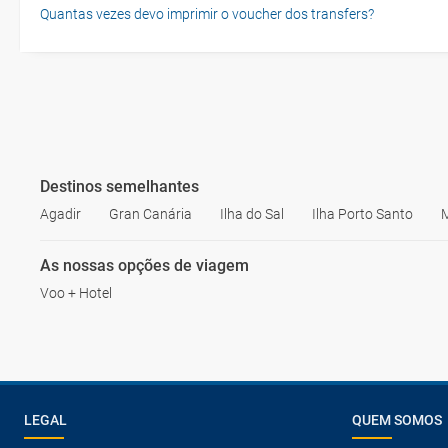
Quantas vezes devo imprimir o voucher dos transfers?
Destinos semelhantes
Agadir
Gran Canária
Ilha do Sal
Ilha Porto Santo
As nossas opções de viagem
Voo + Hotel
LEGAL
QUEM SOMOS