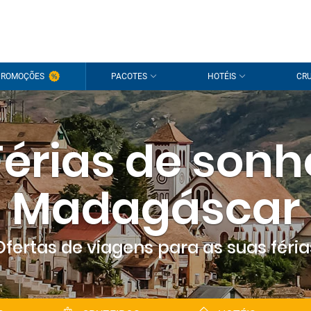
PROMOÇÕES
PACOTES
HOTÉIS
CRU
Férias de sonh
Madagáscar
Ofertas de viagens para as suas féria