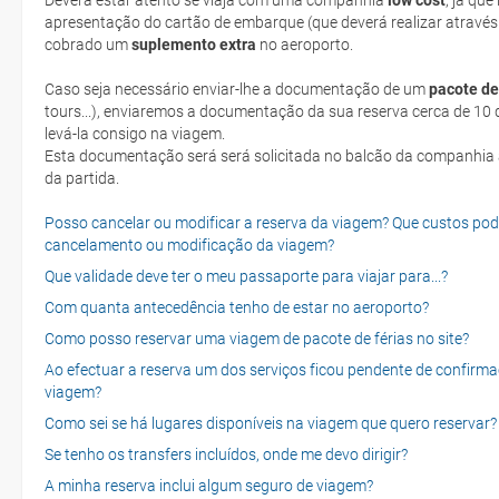
apresentação do cartão de embarque (que deverá realizar através
cobrado um
suplemento extra
no aeroporto.
Caso seja necessário enviar-lhe a documentação de um
pacote de
tours...), enviaremos a documentação da sua reserva cerca de 10 d
levá-la consigo na viagem.
Esta documentação será será solicitada no balcão da companhia aéreen ao realizar o check-in no dia
da partida.
Posso cancelar ou modificar a reserva da viagem? Que custos po
cancelamento ou modificação da viagem?
Que validade deve ter o meu passaporte para viajar para...?
Com quanta antecedência tenho de estar no aeroporto?
Como posso reservar uma viagem de pacote de férias no site?
Ao efectuar a reserva um dos serviços ficou pendente de confirma
viagem?
Como sei se há lugares disponíveis na viagem que quero reservar?
Se tenho os transfers incluídos, onde me devo dirigir?
A minha reserva inclui algum seguro de viagem?