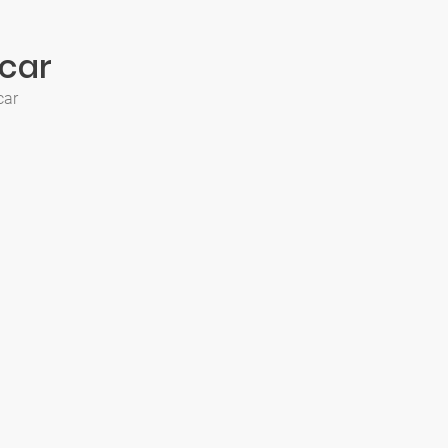
car
car