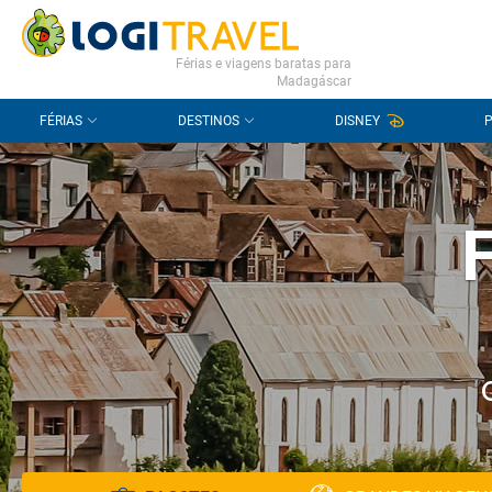
CONTACTO
PERGUNTAS FREQUENTES
Férias e viagens baratas para
Madagáscar
FÉRIAS
DESTINOS
DISNEY