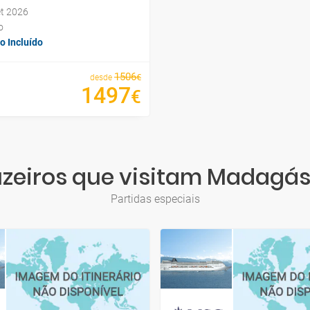
et 2026
o
o Incluído
1506
€
desde
1497
€
zeiros que visitam Madagá
Partidas especiais