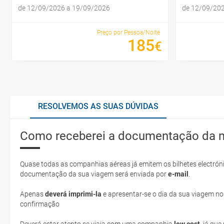
de 12/09/2026 a 19/09/2026
de 12/09/20
Preço por Pessoa/Noite
185
€
RESOLVEMOS AS SUAS DÚVIDAS
Como receberei a documentação da 
Quase todas as companhias aéreas já emitem os bilhetes electróni
documentação da sua viagem será enviada por
e-mail
.
Apenas
deverá imprimi-la
e apresentar-se o dia da sua viagem no
confirmação
Deverá estar atento se viaja com uma companhia
low cost
, já qu