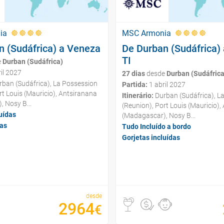
ia
MSC Armonia
n (Sudáfrica) a Veneza
De Durban (Sudáfrica)
TI
e
Durban (Sudáfrica)
il 2027
27 dias
desde
Durban (Sudáfrica
ban (Sudáfrica), La Possession
Partida:
1 abril 2027
rt Louis (Mauricio), Antsiranana
Itinerário:
Durban (Sudáfrica), L
 Nosy B...
(Reunion), Port Louis (Mauricio),
uídas
(Madagascar), Nosy B...
ças
Tudo Incluído a bordo
Gorjetas incluídas
desde
2964
€