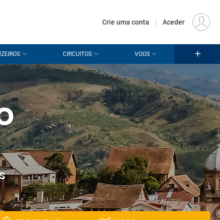
€
Origem
LISBOA (LIS)
PT
EUR
Crie uma conta
|
Aceder
ZEIROS
CIRCUITOS
VOOS
o
s