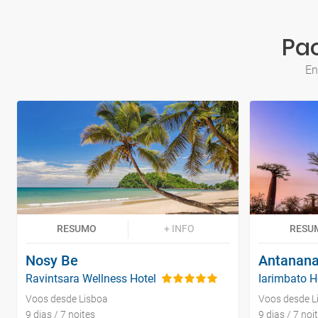
Pa
En
RESUMO
+ INFO
RESU
Nosy Be
Antanana
Ravintsara Wellness Hotel
Iarimbato H
Voos desde Lisboa
Voos desde L
9 dias / 7 noites
9 dias / 7 noi