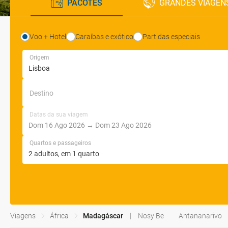
PACOTES
GRANDES VIAGEN
Voo + Hotel
Caraíbas e exótico
Partidas especiais
Origem
Destino
Datas da sua viagem
Quartos e passageiros
Viagens
África
Madagáscar
Nosy Be
Antananarivo