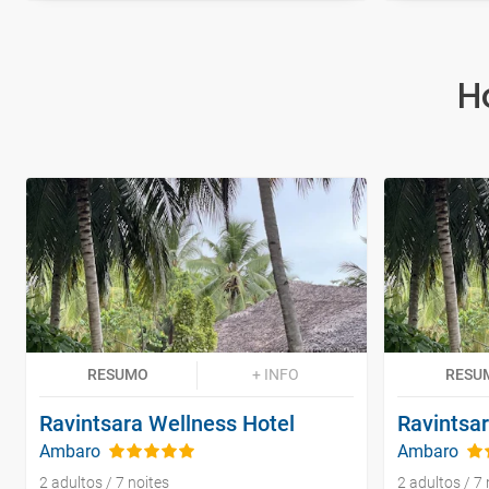
H
RESUMO
+ INFO
RESU
Ravintsara Wellness Hotel
Ravintsa
Ambaro
Ambaro
2 adultos / 7 noites
2 adultos / 7 