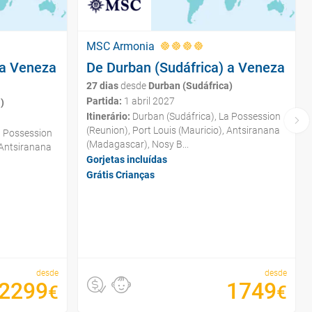
MSC Armonia
 a Veneza
De Durban (Sudáfrica) a Veneza
27 dias
desde
Durban (Sudáfrica)
Partida:
1 abril 2027
)
Itinerário:
Durban (Sudáfrica), La Possession
(Reunion), Port Louis (Mauricio), Antsiranana
a Possession
(Madagascar), Nosy B...
 Antsiranana
Gorjetas incluídas
Grátis Crianças
desde
desde
2299
1749
€
€