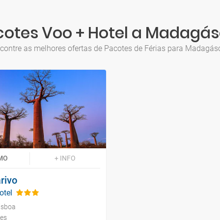
cotes Voo + Hotel a Madagás
contre as melhores ofertas de Pacotes de Férias para Madagás
MO
+ INFO
rivo
otel
isboa
tes