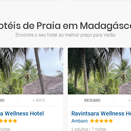
otéis de Praia em Madagásc
Encontre o seu hotel ao melhor preço para Verão
MO
+ INFO
RESUMO
+
ra Wellness Hotel
Ravintsara Wellness H
Ambaro
noites
2 adultos / 7 noites