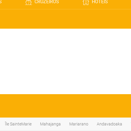
S
CRUZEIROS
HOTÉIS
Île SainteMarie
Mahajanga
Mariarano
Andavadoaka