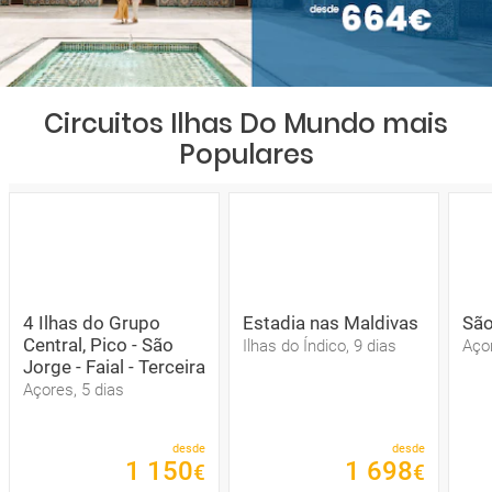
Circuitos Ilhas Do Mundo mais
Populares
4 Ilhas do Grupo
Estadia nas Maldivas
São
Central, Pico - São
Ilhas do Índico, 9 dias
Açor
Jorge - Faial - Terceira
Açores, 5 dias
desde
desde
1
150
1
698
€
€