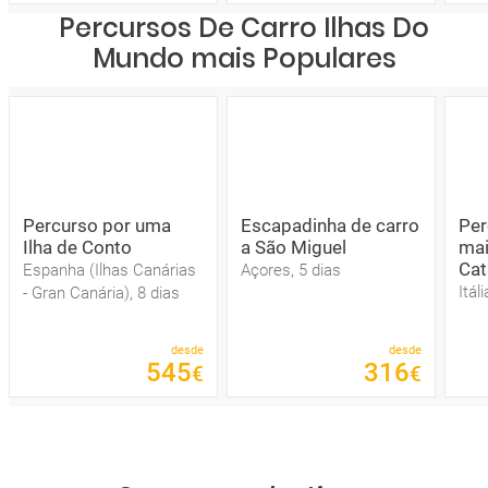
Percursos De Carro Ilhas Do
Mundo mais Populares
Percurso por uma
Escapadinha de carro
Per
Ilha de Conto
a São Miguel
mai
Cat
Espanha (Ilhas Canárias
Açores, 5 dias
Itál
- Gran Canária), 8 dias
desde
desde
545
316
€
€