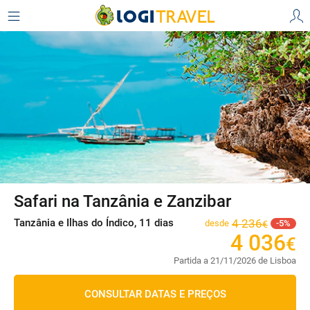
Safari na Tanzânia e Zanzibar
Tanzânia e Ilhas do Índico, 11 dias
4
236
desde
5
€
4
036
€
Partida a 21/11/2026 de Lisboa
CONSULTAR DATAS E PREÇOS