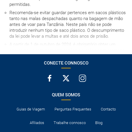
permitidas.
Recomenda-se evitar guardar pertences em sacos plásticos
tanto nas malas despachadas quanto na bagagem de mão
antes de voar para Tanzânia. Neste país não se pode
introduzir nenhum tipo de saco plástico. O descumprimento
da lei pode levar a multas e até dois anos de prisão.
A partir de 1 de outubro de 2024, é obrigatório obter um
seguro de viagem com antecedência e online para entrar na
ilha de Zanzibar. Este seguro deve ser obtido através do sítio
Web www.visitzanzibar.go.tz, onde, após o registo e o
CONECTE CONNOSCO
pagamento, será fornecido um código QR que deve ser
apresentado antes do embarque para Zanzibar.
Os quartos triplos em África são geralmente quartos com
duas camas individuais ou uma de casal, nos quais se
instala uma cama extra para a terceira pessoa, com os
QUEM SOMOS
inconvenientes que isso implica, por essa razão,
desaconselhamos o seu uso na medida do possível.
Guias de Viagem
Perguntas Frequentes
Contacto
A hora de entrada no hotel no dia da chegada depende de
cada estabelecimento, mas em caso algum será antes das
Afiliados
Trabalhe connosco
Blog
15h00, salvo indicação em contrário.