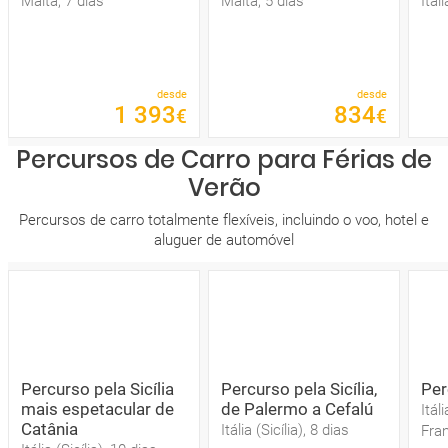
Malta, 7 dias
Malta, 5 dias
Itáli
desde
desde
1
393
834
€
€
Percursos de Carro para Férias de
Verão
Percursos de carro totalmente flexíveis, incluindo o voo, hotel e
aluguer de automóvel
Percurso pela Sicília
Percurso pela Sicília,
Per
mais espetacular de
de Palermo a Cefalú
Itál
Catânia
Itália (Sicília), 8 dias
Fran