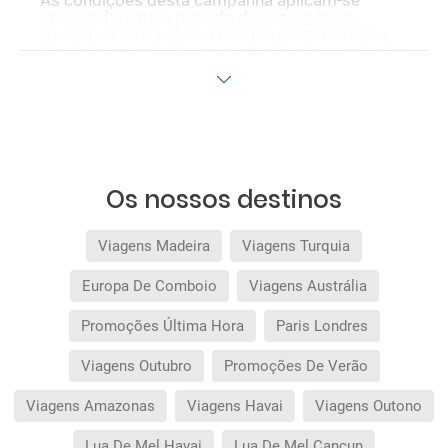
As condições desta campanha aplicam-se
apenas durante o período da sua vigência.
Quaisquer alterações à reserva posteriores ao
fim da campanha ficam excluídas das condições
promocionais anteriormente mencionadas.
Desconto não acumulável.
Os nossos destinos
Viagens Madeira
Viagens Turquia
Europa De Comboio
Viagens Austrália
Promoções Última Hora
Paris Londres
Viagens Outubro
Promoções De Verão
Viagens Amazonas
Viagens Havai
Viagens Outono
Lua De Mel Havai
Lua De Mel Cancun