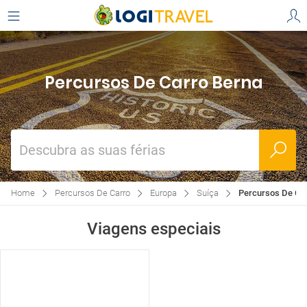
Percursos De Carro Berna
Descubra as suas férias
Home
Percursos De Carro
Europa
Suíça
Percursos De Ca
Viagens especiais