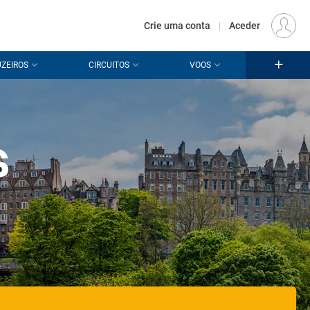
€
Origem
LISBOA (LIS)
PT
EUR
Crie uma conta
|
Aceder
ZEIROS
CIRCUITOS
VOOS
s