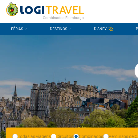
CONTACTO
PERGUNTAS FREQUENTES
Combinados Edimburgo
FÉRIAS
DESTINOS
DISNEY
Todas as viagens
Circuitos
Combinados
Percursos de C