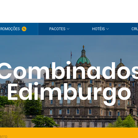
PROMOÇÕES
PACOTES
HOTÉIS
CRU
Combinado
Edimburgo
arro