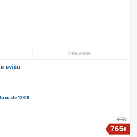
ITINERÁRIO
e avião
to só até 13/08
815
€
765
€