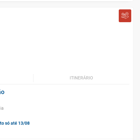
ITINERÁRIO
ão
ia
to só até 13/08