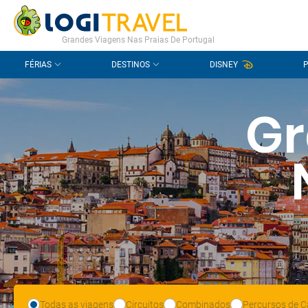
CONTACTO
PERGUNTAS FREQUENTES
Grandes Viagens Nas Praias De Portugal
FÉRIAS
DESTINOS
DISNEY
Gr
Todas as viagens
Circuitos
Combinados
Percursos de C