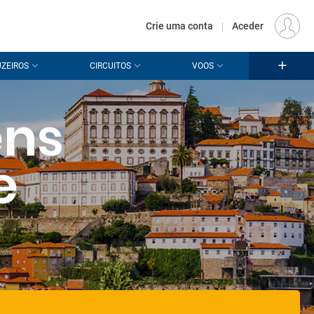
€
Origem
LISBOA (LIS)
PT
EUR
Crie uma conta
|
Aceder
ZEIROS
CIRCUITOS
VOOS
ens
e