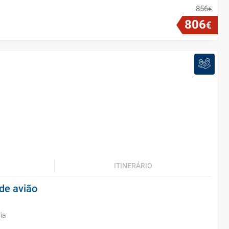
856
€
806
€
ITINERÁRIO
de avião
ia