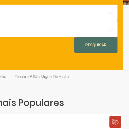
PESQUISAR
vião
Terceira E São Miguel De Avião
mais Populares