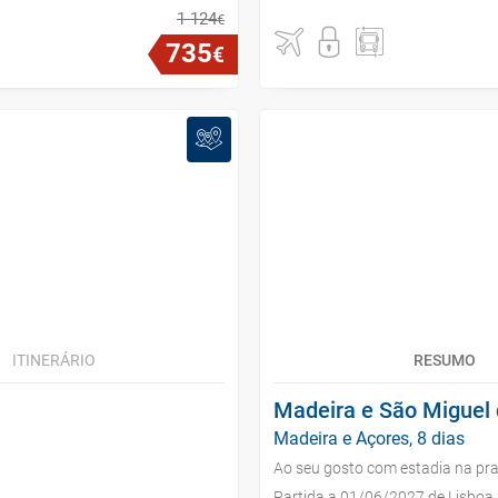
1
124
€
735
€
ITINERÁRIO
RESUMO
Madeira e São Miguel 
Madeira e Açores, 8 dias
Ao seu gosto com estadia na pra
Partida a 01/06/2027 de Lisboa