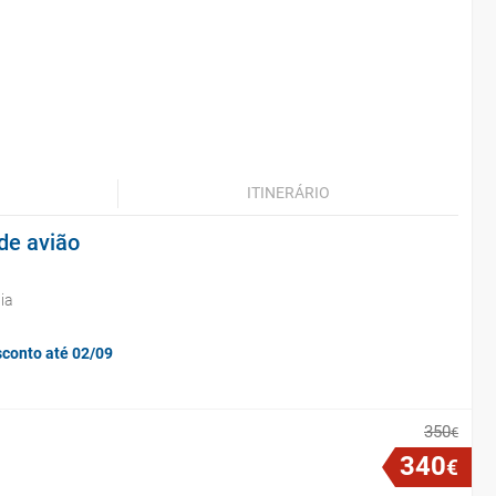
ITINERÁRIO
de avião
ia
sconto até 02/09
350
€
340
€