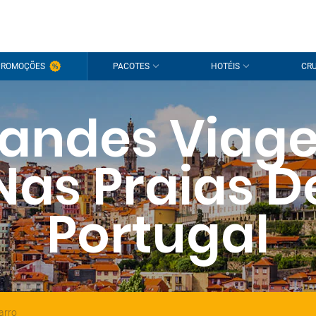
PROMOÇÕES
PACOTES
HOTÉIS
CRU
andes Viag
Nas Praias D
Portugal
arro