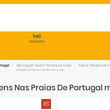
940
resultados
rtugal
São Miguel, Faial E Terceira De Avião
Faial E Terceira De A
Madeira E Porto Santo De Avião
ns Nas Praias De Portugal 