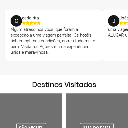
carla rita
João
C
J
Algum atraso nos voos, que foram a
uma viagem
excepção a uma viagem perfeita. Os hotéis
ALUGAR um
tinham óptimas condições, correu tudo muito
bem. Visitar os Açores é uma experiência
única e maravilhosa.
Destinos Visitados