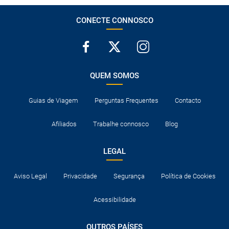
destinos visitados e para trânsito nos países onde são feitas
escalas aéreas.
CONECTE CONNOSCO
QUEM SOMOS
Guias de Viagem
Perguntas Frequentes
Contacto
Afiliados
Trabalhe connosco
Blog
LEGAL
Aviso Legal
Privacidade
Segurança
Política de Cookies
Acessibilidade
OUTROS PAÍSES