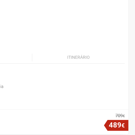
ITINERÁRIO
ia
709
€
489
€