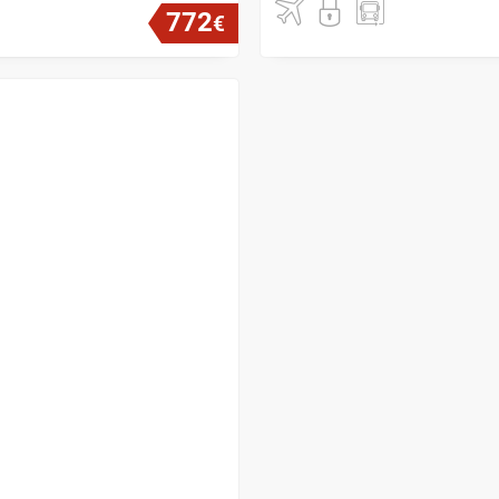
772
€