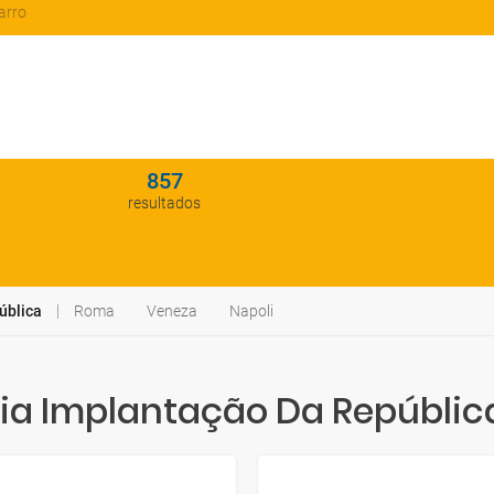
arro
857
resultados
ública
Roma
Veneza
Napoli
ia Implantação Da Repúblic