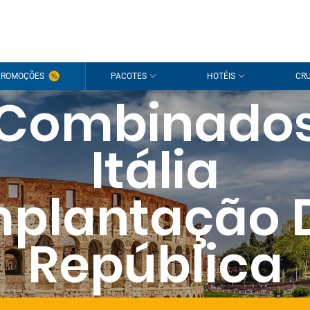
PROMOÇÕES
PACOTES
HOTÉIS
CRU
Combinado
Itália
mplantação 
República