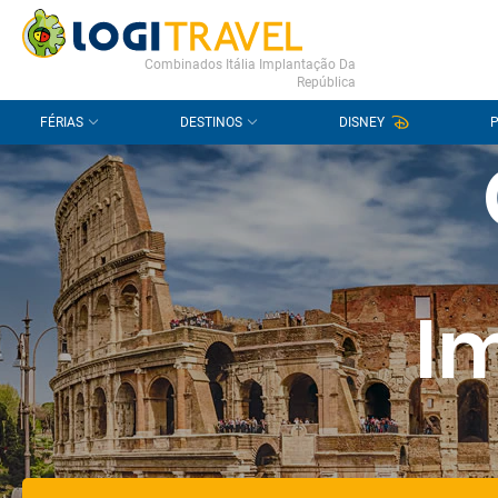
CONTACTO
PERGUNTAS FREQUENTES
Combinados Itália Implantação Da
República
FÉRIAS
DESTINOS
DISNEY
I