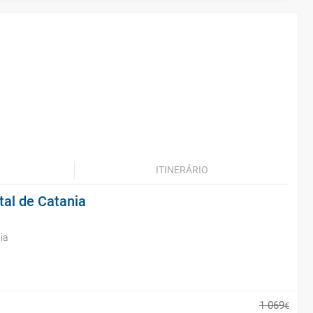
ITINERÁRIO
tal de Catania
ia
1
069
€