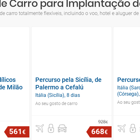
de Carro para Implantação d
de carro totalmente flexíveis, incluindo o voo, hotel e aluguer d
ílicos
Percurso pela Sicília, de
Percurso
de Milão
Palermo a Cefalú
Itália (Sa
(Córsega),
Itália (Sicília), 8 dias
Ao seu gost
Ao seu gosto de carro
928
€
561
668
€
€