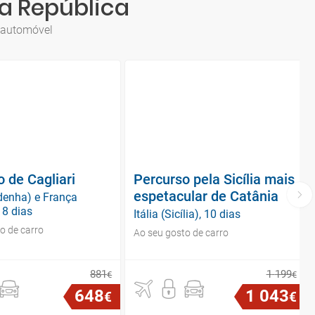
a República
e automóvel
 de Cagliari
Percurso pela Sicília mais
espetacular de Catânia
rdenha) e França
 8 dias
Itália (Sicília), 10 dias
o de carro
Ao seu gosto de carro
881
1
199
€
€
648
1
043
€
€