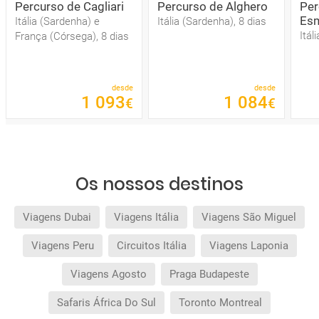
Percurso de Cagliari
Percurso de Alghero
Per
Esm
Itália (Sardenha) e
Itália (Sardenha), 8 dias
Itál
França (Córsega), 8 dias
desde
desde
1
093
1
084
€
€
Os nossos destinos
Viagens Dubai
Viagens Itália
Viagens São Miguel
Viagens Peru
Circuitos Itália
Viagens Laponia
Viagens Agosto
Praga Budapeste
Safaris África Do Sul
Toronto Montreal