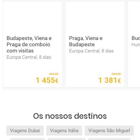
Budapeste, Viena e
Praga, Viena e
Bu
Praga de comboio
Budapeste
Hung
com visitas
Europa Central, 8 dias
Europa Central, 8 dias
desde
desde
1
455
1
381
€
€
Os nossos destinos
Viagens Dubai
Viagens Itália
Viagens São Miguel