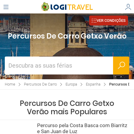
VER CONDIÇÕES
Percursos De Carro Getxo Verão
Descubra as suas férias
Home
Percursos De Carro
Europa
Espanha
Percursos De 
Percursos De Carro Getxo
Verão mais Populares
Percurso pela Costa Basca com Biarritz
e San Juan de Luz