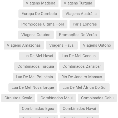
antes de confirmar a reserva).
Viagens Madeira
Viagens Turquia
As condições desta campanha aplicam-se
apenas durante o período da sua vigência.
Europa De Comboio
Viagens Austrália
Quaisquer alterações à reserva posteriores ao
fim da campanha ficam excluídas das condições
promocionais anteriormente mencionadas.
Promoções Última Hora
Paris Londres
Desconto não acumulável.
Viagens Outubro
Promoções De Verão
Viagens Amazonas
Viagens Havai
Viagens Outono
Lua De Mel Havai
Lua De Mel Cancun
Combinados Turquia
Combinados Zanzibar
Lua De Mel Polinésia
Rio De Janeiro Manaus
Lua De Mel Nova Iorque
Lua De Mel África Do Sul
Circuitos Kwale
Combinados Maui
Combinados Oahu
Combinados Egeo
Combinados Havai