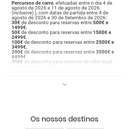
Percursos de carro
, efetuadas entre o dia 4 de
agosto de 2026 e 11 de agosto de 2026
(inclusive)
), com datas de partida entre 4 de
agosto de 2026 e 30 de Setembro de 2026:
30€
de desconto para reservas entre
500€ e
1499€.
50€
de desconto para reservas entre
1500€ e
2499€
.
100€
de desconto para reservas entre
2500€ e
3499€.
200€
de desconto para reservas entre
3500€ e
4499€
.
300€
de desconto para reservas de valor igual
ou
superior a 4500€
P
agamento flexível sem juros
para reservas
efetuadas com mais de 30 dias de
antecedência.
Seguro de viagem incluído
, com cobertura de
bagagem, perda de ligações e repatriamento.
Inclui ainda despesas médicas, bem como
despesas de cancelamento por terrorismo e/ou
catástrofes naturais até 3.000€ no estrangeiro.
Este seguro garante assistência básica no
destino; no entanto, caso pretenda reforçar esta
Os nossos destinos
assistência, deverá adicionar outros seguros
opcionais à sua compra (poderá selecioná-los