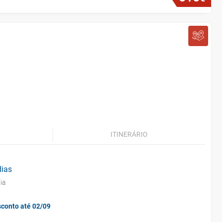
ITINERÁRIO
dias
ia
sconto até 02/09