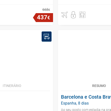
668
€
437
€
ITINERÁRIO
RESUMO
Barcelona e Costa Bra
Espanha, 8 dias
Ao seu gosto com estadia na pra