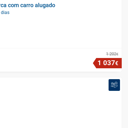
rca com carro alugado
 dias
1
202
€
1
037
€