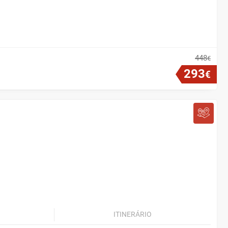
448
€
293
€
ITINERÁRIO