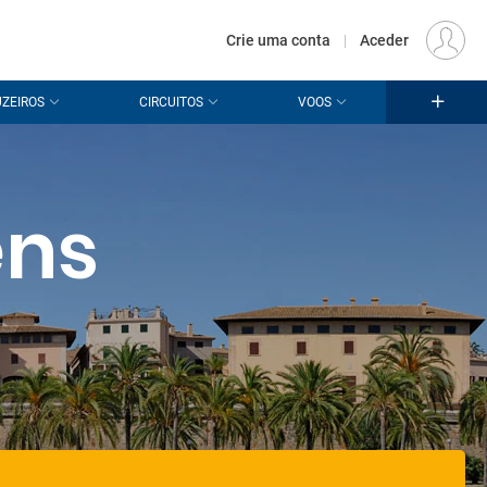
€
Origem
LISBOA (LIS)
PT
EUR
Crie uma conta
|
Aceder
ZEIROS
CIRCUITOS
VOOS
ens