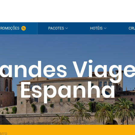
PROMOÇÕES
PACOTES
HOTÉIS
CRU
andes Viag
Espanha
arro