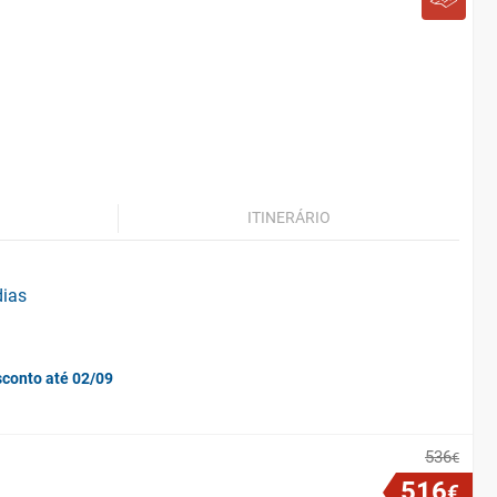
ITINERÁRIO
dias
sconto até 02/09
536
€
516
€