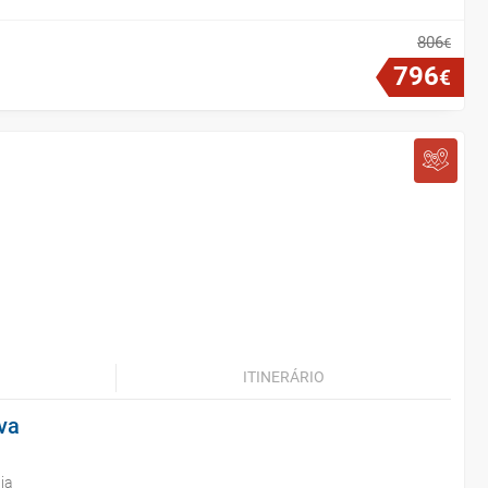
806
€
796
€
ITINERÁRIO
va
ia