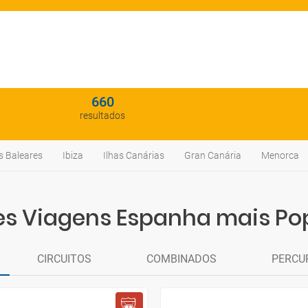
660
resultados
s Baleares
Ibiza
Ilhas Canárias
Gran Canária
Menorca
s Viagens Espanha mais Po
CIRCUITOS
COMBINADOS
PERCU