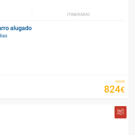
ITINERÁRIO
arro alugado
dias
desde
824
€