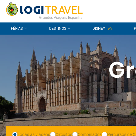
CONTACTO
PERGUNTAS FREQUENTES
Grandes Viagens Espanha
FÉRIAS
DESTINOS
DISNEY
Gr
Todas as viagens
Circuitos
Combinados
Percursos de C