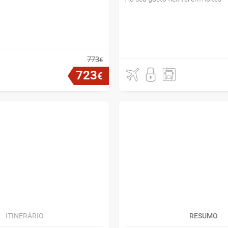
773
€
723
€
ITINERÁRIO
RESUMO