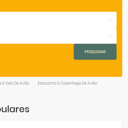
PESQUISAR
 E Oslo De Avião
Estocolmo E Copenhaga De Avião
ulares