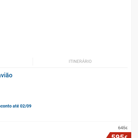
ITINERÁRIO
avião
sconto até 02/09
645
€
595
€