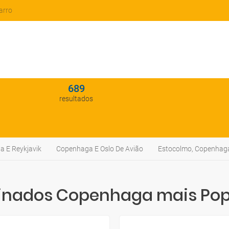
arro
689
resultados
 E Reykjavik
Copenhaga E Oslo De Avião
Estocolmo, Copenhaga
nados Copenhaga mais Pop