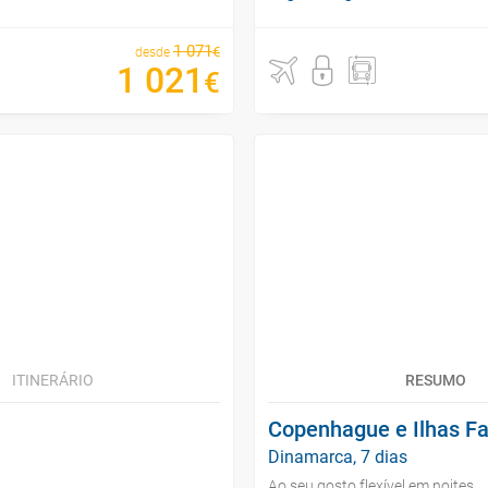
1
071
€
desde
1
021
€
ITINERÁRIO
RESUMO
Copenhague e Ilhas F
Dinamarca, 7 dias
Ao seu gosto flexível em noites