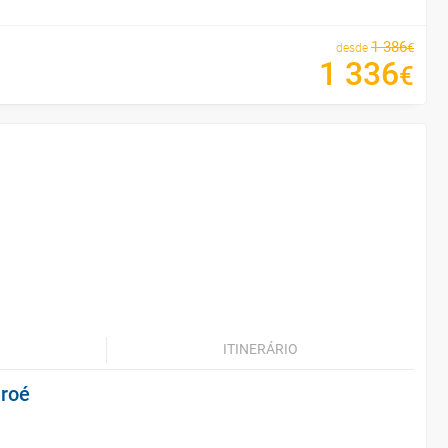
1
386
€
desde
1
336
€
ITINERÁRIO
aroé