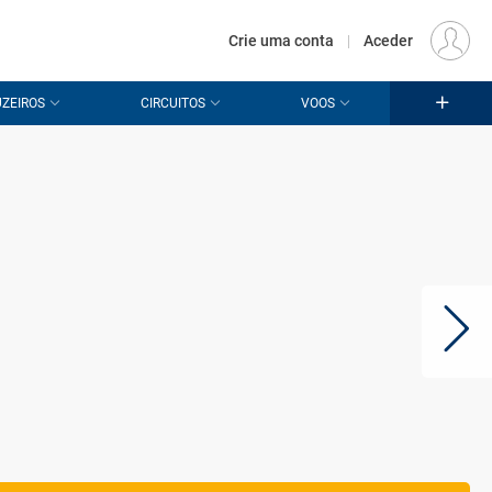
€
Origem
LISBOA (LIS)
PT
EUR
Crie uma conta
|
Aceder
ZEIROS
CIRCUITOS
VOOS