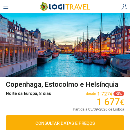
Copenhaga, Estocolmo e Helsínquia
Norte da Europa, 8 dias
1
727
desde
3
€
1
677
€
Partida a 05/09/2026 de Lisboa
CONSULTAR DATAS E PREÇOS